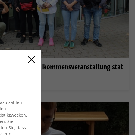
s unsere 21. Willkommensveranstaltung stat
sverband Wesel
Dazu zählen
len
istikzwecken,
en. Sie
ten Sie, dass
te zur