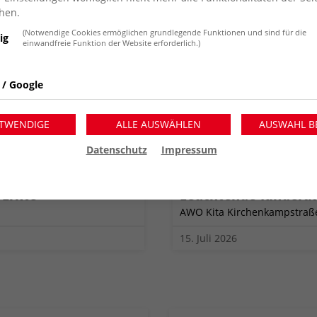
hen.
(Notwendige Cookies ermöglichen grundlegende Funktionen und sind für die
ig
einwandfreie Funktion der Website erforderlich.)
 / Google
TWENDIGE
ALLE AUSWÄHLEN
AUSWAHL B
Datenschutz
Impressum
 Ernte
Leuchtende Kindera
AWO Kita Kirchenkampstraß
15. Juli 2026