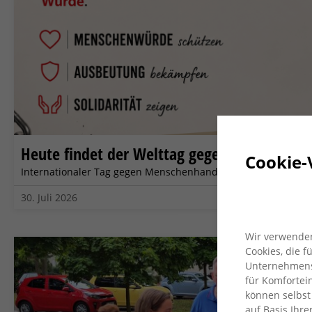
Heute findet der Welttag gegen Menschenha
Cookie-
Internationaler Tag gegen Menschenhandel
30. Juli 2026
Wir verwenden
Cookies, die 
Unternehmensz
für Komfortein
können selbst
auf Basis Ihre