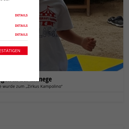
DETAILS
DETAILS
DETAILS
ESTÄTIGEN
ugen in der Manege
e wurde zum „Zirkus Kampolino“