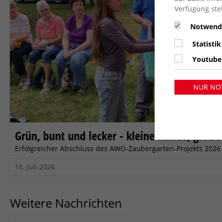
Verfügung ste
Notwend
Statistik
Youtube
NUR NO
Grün, bunt und lecker - kleine Hände, große
Erfolgreicher Abschluss des AWO-Zaubergarten-Projekts 2026
16. Juli 2026
Weitere Nachrichten