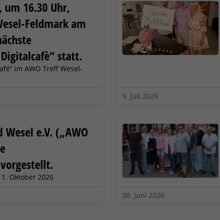
, um 16.30 Uhr,
Wesel-Feldmark am
nächste
Digitalcafè“ statt.
café” im AWO Treff Wesel-
9. Juli 2026
d Wesel e.V. („AWO
ue
vorgestellt.
 1. Oktober 2026
30. Juni 2026