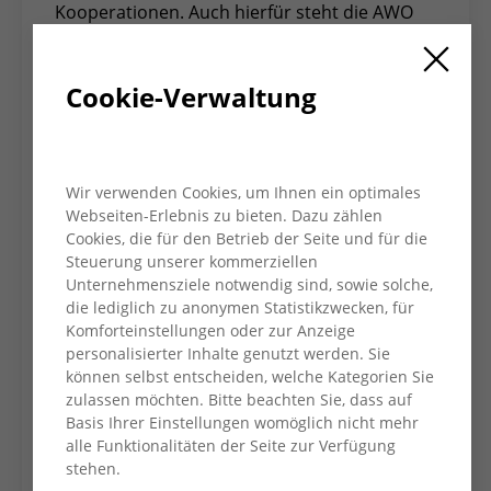
Kooperationen. Auch hierfür steht die AWO
im gesamten Kreisgebiet.
Cookie-Verwaltung
Der gewählte Versammlungsleiter Dr. Michael
Heidinger führte anschließend durch das
Tagesprogramm. Ibrahim Yetim und Jochen
Gottke, Vorsitzender des Kreisvorstandes,
Wir verwenden Cookies, um Ihnen ein optimales
berichteten den Delegierten über die Arbeit
Webseiten-Erlebnis zu bieten. Dazu zählen
des Kreisverbandes der letzten vier Jahre.
Cookies, die für den Betrieb der Seite und für die
Ganz aktuell wurden Ergebnisse eines
Steuerung unserer kommerziellen
Unternehmensziele notwendig sind, sowie solche,
umfangreich durchgeführten Beteiligungs-
die lediglich zu anonymen Statistikzwecken, für
und Diskussionsprozess zum AWO-Leitbild
Komforteinstellungen oder zur Anzeige
besprochen. Daraus resultieren
personalisierter Inhalte genutzt werden. Sie
Satzungsänderungen zu Themen wie
können selbst entscheiden, welche Kategorien Sie
Nachhaltigkeit, Gleichstellung und
zulassen möchten. Bitte beachten Sie, dass auf
Mitgliedschaftsfragen. Eine Umbenennung
Basis Ihrer Einstellungen womöglich nicht mehr
von „AWO Stützpunkten“ in zukünftig „AWO
alle Funktionalitäten der Seite zur Verfügung
stehen.
Treffs“ wurde ebenfalls in die Liste der