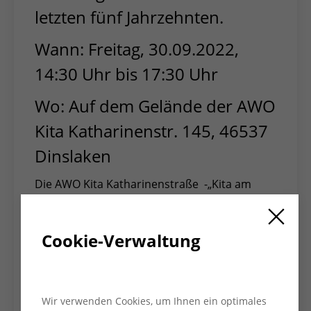
letzten fünf Jahrzehnten.
Wann: Freitag, 30.09.2022,
14:30 Uhr bis 17:30 Uhr
Wo: Auf dem Gelände der AWO
Kita Katharinenstr. 145, 46537
Dinslaken
Die AWO Kita Katharinenstraße -„Kita am
See“ - gibt es nun seit einem halben
Jahrhundert. Dieser runde Geburtstag wird
am 30.09.2022 mit einer Festveranstaltung
Cookie-Verwaltung
auf dem Kita-Gelände in Dinslaken gefeiert.
Die Festlichkeiten für das Jubiläum erstrecken
sich über den gesamten Tag:
Wir verwenden Cookies, um Ihnen ein optimales