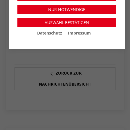
Auch die pädagogische Arbeit hat sich in den
letzten Jahrzehnten sehr verändert, was an
NUR NOTWENDIGE
diesem Tag durch Aktionen und Bilder
ersichtlich wird.
AUSWAHL BESTÄTIGEN
Dass es trotz der Größe noch sehr familiär ist,
Datenschutz
Impressum
zeigt sich darin, dass die Kinder nun schon
über Generationen hier betreut werden.
ZURÜCK ZUR
NACHRICHTENÜBERSICHT