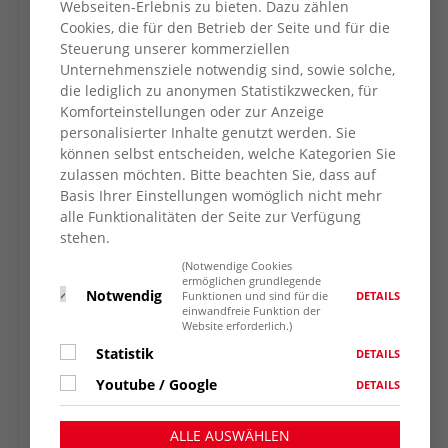
Start ist um 11:00 Uhr mit einem offiziellen
Webseiten-Erlebnis zu bieten. Dazu zählen
Cookies, die für den Betrieb der Seite und für die
Auftakt, an dem viele Dinslakener
Steuerung unserer kommerziellen
Persönlichkeiten, Vorstand und
Unternehmensziele notwendig sind, sowie solche,
Mitarbeitende des AWO Kreisverbandes
die lediglich zu anonymen Statistikzwecken, für
Wesel teilnehmen werden.
Komforteinstellungen oder zur Anzeige
personalisierter Inhalte genutzt werden. Sie
Ab 14:30 Uhr öffnen sich die Türen für die
können selbst entscheiden, welche Kategorien Sie
Kinder und Familien. Die Kita hat ein buntes
zulassen möchten. Bitte beachten Sie, dass auf
Unterhaltungsprogramm auf die Beine
Basis Ihrer Einstellungen womöglich nicht mehr
gestellt. Unter dem Motto ‘Jahrmarkt’ warten
alle Funktionalitäten der Seite zur Verfügung
bunte Buden auf die Kinder und Eltern.
stehen.
Ehemalige Kinder sind herzlich willkommen.
(Notwendige Cookies
ermöglichen grundlegende
Notwendig
DETAILS
Funktionen und sind für die
Zur Info:
einwandfreie Funktion der
Website erforderlich.)
Die AWO Kita Katharinenstraße, wie sie
Statistik
DETAILS
offiziell heißt, startete 1972 als eine kleine Kita
im Container mit drei Gruppen. 2014 erfolgte
Youtube / Google
DETAILS
der Umzug in ein neues Gebäude und die
Weiterführung der Kita mit fünf Gruppen.
ALLE AUSWÄHLEN