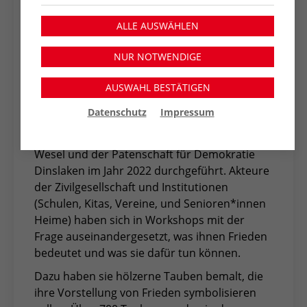
Die Dipl. Fotodesignerin Andrea Zmrzlak hat
ALLE AUSWÄHLEN
die beteiligten Frauen und Mädchen
einfühlsam portraitiert und das Buch zur
NUR NOTWENDIGE
Ausstellung gestaltet.
AUSWAHL BESTÄTIGEN
Der zweite Teil der Ausstellung, das
‚Projekt
Friedenstauben‘, wurde vom Friedensdorf
Datenschutz
Impressum
International in Kooperation mit dem
Kommunalen Integrationszentrum Kreis
Wesel und der Patenschaft für Demokratie
Dinslaken im Jahr 2022 durchgeführt. Akteure
der Zivilgesellschaft und Institutionen
(Schulen, Kitas, Vereine, und Senioren*innen
Heime) haben sich in Workshops mit der
Frage auseinandergesetzt, was ihnen Frieden
bedeutet und was sie dafür tun können.
Dazu haben sie hölzerne Tauben bemalt, die
ihre Vorstellung von Frieden symbolisieren