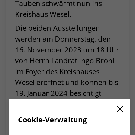
Tauben schwärmt nun ins
Kreishaus Wesel.
Die beiden Ausstellungen
werden am Donnerstag, den
16. November 2023 um 18 Uhr
von Herrn Landrat Ingo Brohl
im Foyer des Kreishauses
Wesel eröffnet und können bis
19. Januar 2024 besichtigt
werden.
Im Februar 2022 griff Russland die Ukraine an
Cookie-Verwaltung
und trieb viele Menschen, hauptsächlich
Frauen und Kinder, zur Flucht. Viele