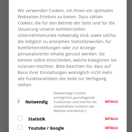
Ukrainer*innen kamen nach Moers und
Umgebung, wo sie unter anderem vom AWO
Wir verwenden Cookies, um Ihnen ein optimales
Kreisverband Wesel bei ihrem Einleben in
Webseiten-Erlebnis zu bieten. Dazu zählen
Cookies, die für den Betrieb der Seite und für die
einem fremden Land unterstützt wurden.
Steuerung unserer kommerziellen
Um die ersten Tage und Eindrücke des
Unternehmensziele notwendig sind, sowie solche,
Krieges festzuhalten, hat die AWO 19
die lediglich zu anonymen Statistikzwecken, für
Komforteinstellungen oder zur Anzeige
ukrainische Frauen und Mädchen gebeten,
personalisierter Inhalte genutzt werden. Sie
ihre Geschichten aufzuschreiben. So entstand
können selbst entscheiden, welche Kategorien Sie
das zweisprachige Buch „Krieg und F.“. Der
zulassen möchten. Bitte beachten Sie, dass auf
Buchstabe „F“ steht hier für Frau, Freiheit,
Basis Ihrer Einstellungen womöglich nicht mehr
Flucht, Furcht, Familie, Freundschaft und
alle Funktionalitäten der Seite zur Verfügung
mehr.
stehen.
Die Ausstellung „Krieg und F…“ wurde auf der
(Notwendige Cookies
ermöglichen grundlegende
Grundlage des Buches konzipiert und zeigt 18
Notwendig
DETAILS
Funktionen und sind für die
einwandfreie Funktion der
großformatige Porträts der ukrainischen
Website erforderlich.)
Frauen und Mädchen, die in einer Kurzversion
Statistik
DETAILS
ihre sehr persönlichen Eindrücke und
Youtube / Google
Erlebnisse vom Kriegsbeginn schildern.
DETAILS