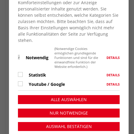
respektvoll zu vertreten. Die aktuelle Entwicklung
Komforteinstellungen oder zur Anzeige
personalisierter Inhalte genutzt werden. Sie
lässt uns daran zweifeln, dass dies unter den
können selbst entscheiden, welche Kategorien Sie
gegebenen Umständen realisierbar wäre.
zulassen möchten. Bitte beachten Sie, dass auf
Basis Ihrer Einstellungen womöglich nicht mehr
„Wir möchten eine Atmosphäre schaffen, in der
alle Funktionalitäten der Seite zur Verfügung
demokratischer Austausch auf Augenhöhe
stehen.
stattfinden kann“, erklärt Jochen Gottke,
(Notwendige Cookies
Vorstandsvorsitzender des AWO KV Wesel in
ermöglichen grundlegende
Notwendig
enger Abstimmung mit dem AWO-
DETAILS
Funktionen und sind für die
einwandfreie Funktion der
Kreisausschuss. „Wenn gezielte Mobilisierungen
Website erforderlich.)
dazu führen, dass eine Veranstaltung aus dem
Statistik
DETAILS
Gleichgewicht gerät, müssen wir kritisch
Youtube / Google
DETAILS
hinterfragen, ob sie ihrem Anspruch noch gerecht
werden kann.“
ALLE AUSWÄHLEN
NUR NOTWENDIGE
Demokratisches Engagement bleibt
notwendig
AUSWAHL BESTÄTIGEN
Auch wenn die Podiumsdiskussion nicht wie