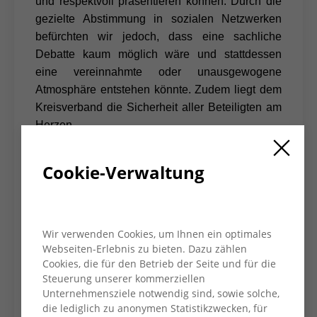
und respektvoll präsentieren können. Durch die
gezielte Abstimmung in sozialen Netzwerken
befürchten wir jedoch, dass eine sachliche
Debatte kaum möglich wäre und stattdessen
eine vereinnahmte oder unausgewogene
Atmosphäre entstehen könnte. Zudem liegt dem
Kreisverband die Sicherheit aller Beteiligten am
Herzen.
Cookie-Verwaltung
Schutz des demokratischen Diskurses
Die Entscheidung zur Absage ist uns nicht
leichtgefallen. Als AWO setzen wir uns aktiv für
Wir verwenden Cookies, um Ihnen ein optimales
Demokratie, Vielfalt und eine offene
Webseiten-Erlebnis zu bieten. Dazu zählen
Debattenkultur ein. Doch eine
Cookies, die für den Betrieb der Seite und für die
Podiumsdiskussion kann nur dann ihren Zweck
Steuerung unserer kommerziellen
erfüllen, wenn alle Beteiligten die Möglichkeit
Unternehmensziele notwendig sind, sowie solche,
haben, ihre Standpunkte gleichberechtigt und
die lediglich zu anonymen Statistikzwecken, für