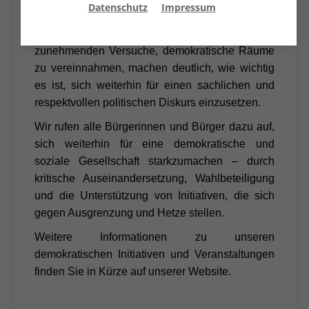
Datenschutz
Impressum
geplant stattfinden kann, bleibt unser Einsatz für
eine starke Demokratie ungebrochen. Die
zunehmenden Versuche, demokratische Räume
zu vereinnahmen, machen deutlich, wie wichtig
es ist, sich weiterhin für einen sachlichen und
respektvollen politischen Diskurs einzusetzen.
Wir rufen alle Bürgerinnen und Bürger dazu auf,
sich weiterhin für eine demokratische und
soziale Gesellschaft starkzumachen – durch
kritische Auseinandersetzung, Wahlbeteiligung
und die Unterstützung von Initiativen, die sich
gegen Ausgrenzung und Hetze stellen.
Weitere Informationen zu unseren
demokratischen Initiativen und Veranstaltungen
finden Sie in Kürze auf unserer Website.