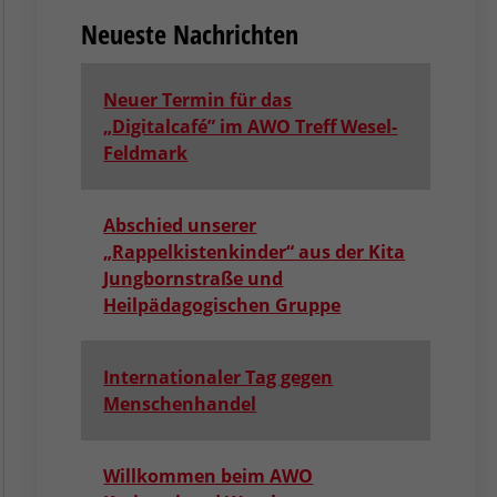
Neueste Nachrichten
Neuer Termin für das
„Digitalcafé” im AWO Treff Wesel-
Feldmark
Abschied unserer
„Rappelkistenkinder“ aus der Kita
Jungbornstraße und
Heilpädagogischen Gruppe
Internationaler Tag gegen
Menschenhandel
Willkommen beim AWO