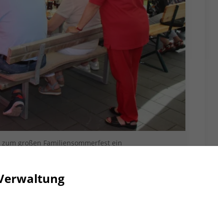
d zum großen Familiensommerfest ein
te Gäste – passt! Beim
Verwaltung
 Ortsvereins Neukirchen-Vluyn am
itzende des Kreisverbandes Wesel