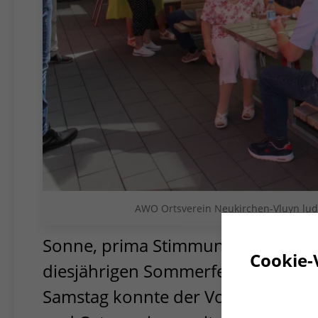
AWO Ortsverein Neukirchen-Vluyn lu
Sonne, prima Stimmung, gut gelaun
Cookie-
diesjährigen Sommerfest des AWO
Samstag konnte der Vorstandsvors