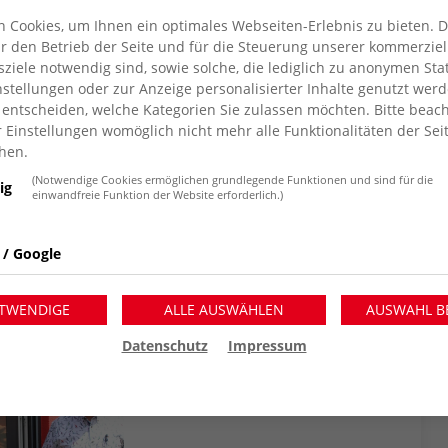
n Gottke rund 200 Gäste im und
 Cookies, um Ihnen ein optimales Webseiten-Erlebnis zu bieten. 
 begrüßen. Ehrengäste waren
für den Betrieb der Seite und für die Steuerung unserer kommerziel
iele notwendig sind, sowie solche, die lediglich zu anonymen Stat
ahim Yetim, Präsident des AWO
stellungen oder zur Anzeige personalisierter Inhalte genutzt werd
 entscheiden, welche Kategorien Sie zulassen möchten. Bitte beach
r Einstellungen womöglich nicht mehr alle Funktionalitäten der Sei
hen.
Motto „Rund um die AWO“, für Jung und Alt wurde
 und kam beim „Publikum“ bestens an. Neben
(Notwendige Cookies ermöglichen grundlegende Funktionen und sind für die
ig
einwandfreie Funktion der Website erforderlich.)
d kühlen Getränken, lud DJ Patty auf die
timmung groß, hier wurde getanzt, geschunkelt und
ls besondere Begegnungsstätte für alle
 / Google
TWENDIGE
ALLE AUSWÄHLEN
AUSWAHL B
Datenschutz
Impressum