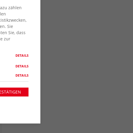
Dazu zählen
len
istikzwecken,
en. Sie
ten Sie, dass
te zur
DETAILS
DETAILS
DETAILS
ESTÄTIGEN