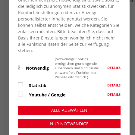
bei Wohnraumanpassung und Vorsorgevollmachten
die lediglich zu anonymen Statistikzwecken, für
in die Prüfung
Komforteinstellungen oder zur Anzeige
von Leistungsansprüchen und Widersprüchen,
personalisierter Inhalte genutzt werden. Sie
in die Aufklärung zu Verhinderungspflege und
können selbst entscheiden, welche Kategorien Sie
Entlastungsleistungen, in Aufklärung
zulassen möchten. Bitte beachten Sie, dass auf
über Ansprüche pflegender Angehöriger, in
Basis Ihrer Einstellungen womöglich nicht mehr
die Vermittlung von passenden
alle Funktionalitäten der Seite zur Verfügung
stehen.
Pflegediensten (z. B. kultursensibel,
gendergerecht). Und das alles neutral,
(Notwendige Cookies
ermöglichen grundlegende
transparent und unabhängig.
Notwendig
DETAILS
Funktionen und sind für die
einwandfreie Funktion der
Sollten Sie bereits von einem Pflegedienst
Website erforderlich.)
betreut werden, können Sie die Beratung
Statistik
DETAILS
trotzdem über die
AWO Plus am Niederrhein
Youtube / Google
DETAILS
GmbH durchführen lassen – solange sie nicht
doppelt bei der Pflegekasse abgerechnet
ALLE AUSWÄHLEN
wird. In diesem Fall würde eine private
Rechnung erstellt werden. AWO Plus am
NUR NOTWENDIGE
Niederrhein GmbH bietet Ihnen eine neutrale,
produktunabhängige und unverbindliche