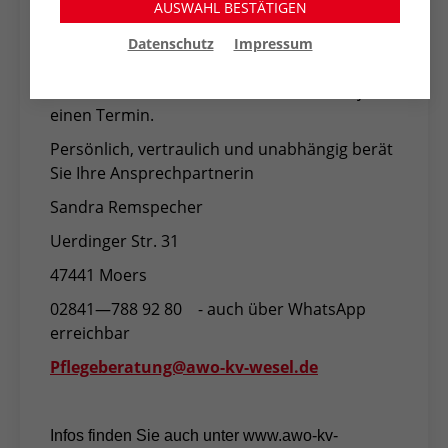
AUSWAHL BESTÄTIGEN
Pflegeberatung. Damit stellen wir sicher, dass
Sie eine objektive Beratung erhalten, die sich
Datenschutz
Impressum
ausschließlich an Ihren persönlichen
Bedürfnissen orientiert. Vereinbaren Sie jetzt
einen Termin.
Persönlich, vertraulich und unabhängig berät
Sie Ihre Ansprechpartnerin
Sandra Remspecher
Uerdinger Str. 31
47441 Moers
02841—788 92 80
- auch über WhatsApp
erreichbar
Pflegeberatung@awo-kv-wesel.de
Infos finden Sie auch unter www.awo-kv-