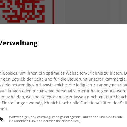
Verwaltung
echsel Online Shop
 Cookies, um Ihnen ein optimales Webseiten-Erlebnis zu bieten. 
für den Betrieb der Seite und für die Steuerung unserer kommerziel
och schneller…. Der AWO Second-
iele notwendig sind, sowie solche, die lediglich zu anonymen Stat
t auch online verfügbar. Unter
stellungen oder zur Anzeige personalisierter Inhalte genutzt werd
 entscheiden, welche Kategorien Sie zulassen möchten. Bitte beach
önnen ab sofort hochwertige, gut
r Einstellungen womöglich nicht mehr alle Funktionalitäten der Sei
hen.
g und mehr bestellt werden. Jetzt
(Notwendige Cookies ermöglichen grundlegende Funktionen und sind für die
ig
nt des AWO - Stoffwechsel von zu
einwandfreie Funktion der Website erforderlich.)