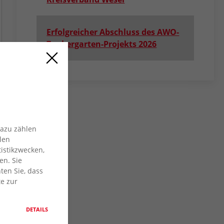
Erfolgreicher Abschluss des AWO-
Zaubergarten-Projekts 2026
Dazu zählen
len
istikzwecken,
en. Sie
ten Sie, dass
te zur
DETAILS