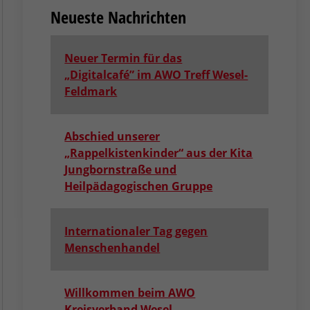
Neueste Nachrichten
Neuer Termin für das
„Digitalcafé” im AWO Treff Wesel-
Feldmark
Abschied unserer
„Rappelkistenkinder“ aus der Kita
Jungbornstraße und
Heilpädagogischen Gruppe
Internationaler Tag gegen
Menschenhandel
Willkommen beim AWO
Kreisverband Wesel