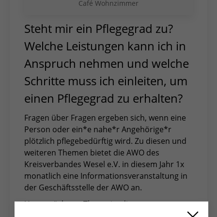
Café Wohnzimmer
Steht mir ein Pflegegrad zu?
Welche Leistungen kann ich in
Anspruch nehmen und welche
Schritte muss ich einleiten, um
einen Pflegegrad zu erhalten?
Fragen über Fragen ergeben sich, wenn eine
Person oder ein*e nahe*r Angehörige*r
plötzlich pflegebedürftig wird. Zu diesen und
weiteren Themen bietet die AWO des
Kreisverbandes Wesel e.V. in diesem Jahr 1x
monatlich eine Informationsveranstaltung in
der Geschäftsstelle der AWO an.
Unser nächstes Thema ist die
Verhinderungspflege, ein sehr komplexes und