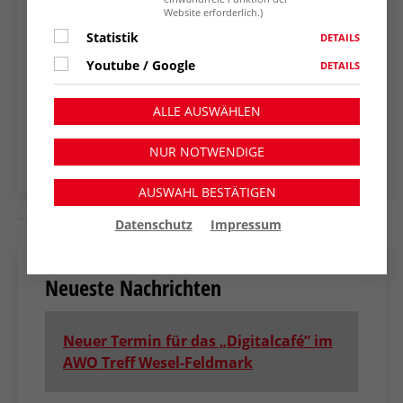
Website erforderlich.)
Statistik
DETAILS
Youtube / Google
DETAILS
ZURÜCK ZUR
NACHRICHTENÜBERSICHT
ALLE AUSWÄHLEN
NUR NOTWENDIGE
AUSWAHL BESTÄTIGEN
Datenschutz
Impressum
Neueste Nachrichten
Neuer Termin für das „Digitalcafé” im
AWO Treff Wesel-Feldmark