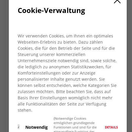
umfangreiches Thema, welches zur
Cookie-Verwaltung
Entlastung der Pflegepersonen gedacht ist.
Die Antragsstellung ist unproblematisch,
wenn man gut vorinformiert ist. Aber dazu
mehr am 27. März um 10 Uhr in der
Wir verwenden Cookies, um Ihnen ein optimales
Uerdinger Straße 31, 47441 Moers.
Webseiten-Erlebnis zu bieten. Dazu zählen
Cookies, die für den Betrieb der Seite und für die
Um Voranmeldung wird gebeten: Tel: 02841-
Steuerung unserer kommerziellen
788 92 80 oder per Mail an
Unternehmensziele notwendig sind, sowie solche,
s.remspecher@awo-kv-wesel.de.
die lediglich zu anonymen Statistikzwecken, für
Komforteinstellungen oder zur Anzeige
Hier schon mal eine kleine Vorschau auf die
personalisierter Inhalte genutzt werden. Sie
nächsten Inhalte (Änderungen vorbehalten)
können selbst entscheiden, welche Kategorien Sie
zulassen möchten. Bitte beachten Sie, dass auf
27.03.24
Verhinderungspflege
Basis Ihrer Einstellungen womöglich nicht mehr
24.04.24
Hörgeräteakustik Firma Palzer
alle Funktionalitäten der Seite zur Verfügung
29.05.24
Leistungen der Pflegekasse
stehen.
allgemein
(Notwendige Cookies
26.06.24
Hilfsmittel und deren
ermöglichen grundlegende
Notwendig
DETAILS
Funktionen und sind für die
Anwendungsmöglichkeiten
einwandfreie Funktion der