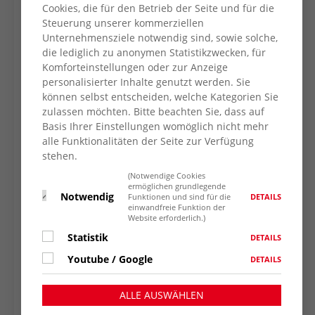
Cookies, die für den Betrieb der Seite und für die
Jobcenter, beantworten können.
Steuerung unserer kommerziellen
Unternehmensziele notwendig sind, sowie solche,
Die Expertinnen wollen auf
die lediglich zu anonymen Statistikzwecken, für
Unterstützungsmöglichkeiten aufmerksam
Komforteinstellungen oder zur Anzeige
machen und individuelle Lösungsansätze
personalisierter Inhalte genutzt werden. Sie
vermitteln.
können selbst entscheiden, welche Kategorien Sie
zulassen möchten. Bitte beachten Sie, dass auf
Ab 9 Uhr können sich alle interessierten
Basis Ihrer Einstellungen womöglich nicht mehr
Frauen zunächst mit einem kleinen Snack
alle Funktionalitäten der Seite zur Verfügung
stärken, bevor sie sich mit den beiden
stehen.
Referentinnen zu Weiterbildungs- und
(Notwendige Cookies
Fördermöglichkeiten speziell für Frauen
ermöglichen grundlegende
Notwendig
austauschen.
DETAILS
Funktionen und sind für die
einwandfreie Funktion der
Website erforderlich.)
Sollten Sie Fragen oder weitere Anregungen
Statistik
haben, können Sie sich gerne direkt an die
DETAILS
Frauenberatung wenden unter der Telefon
Youtube / Google
DETAILS
Nr. 0281-46995914.
ALLE AUSWÄHLEN