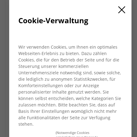
verpackte Geschenke für
Kinder.
Cookie-Verwaltung
Ab dem1. Dezember bekommt jedes Kind, das
den Stoffwechsel besucht, ein
Weihnachtsgeschenk. Die Kinder können sich
Wir verwenden Cookies, um Ihnen ein optimales
über liebevoll verpackte Spielsachen freuen,
Webseiten-Erlebnis zu bieten. Dazu zählen
Cookies, die für den Betrieb der Seite und für die
die sie per Los auswählen. Beate Achilles und
Steuerung unserer kommerziellen
ihr Team bescheren vom 1. Dezember bis 20.
Unternehmensziele notwendig sind, sowie solche,
Dezember jeweils zu den Stoffwechsel-
die lediglich zu anonymen Statistikzwecken, für
Öffnungszeiten.
Komforteinstellungen oder zur Anzeige
personalisierter Inhalte genutzt werden. Sie
Mo. bis Do. von 9 Uhr und 15:00 Uhr, Fr. 9 Uhr
können selbst entscheiden, welche Kategorien Sie
bis 13 Uhr.
zulassen möchten. Bitte beachten Sie, dass auf
AWO Stoffwechsel
Basis Ihrer Einstellungen womöglich nicht mehr
alle Funktionalitäten der Seite zur Verfügung
Uerdinger Straße 31
stehen.
47441 Moers
(Notwendige Cookies