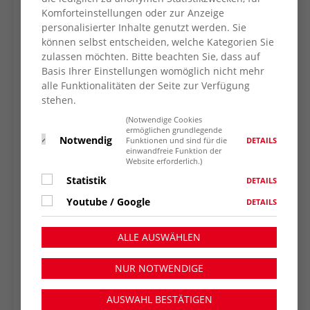
Komforteinstellungen oder zur Anzeige
Note zu geben, wurden farbige Handabdrücke
personalisierter Inhalte genutzt werden. Sie
hinzugefügt, die zeigen, dass Kinder ihre
können selbst entscheiden, welche Kategorien Sie
Rechte selbstbewusst vertreten können.
zulassen möchten. Bitte beachten Sie, dass auf
Am Nachmittag tauchten die Kinder mithilfe
Basis Ihrer Einstellungen womöglich nicht mehr
alle Funktionalitäten der Seite zur Verfügung
eines Kamishibai (Erzähltheater) noch tiefer in
stehen.
das Thema ein. Eine spannende Geschichte
über Kinderrechte veranschaulichte, wie
(Notwendige Cookies
ermöglichen grundlegende
wichtig es ist, diese Rechte zu kennen und zu
Notwendig
DETAILS
Funktionen und sind für die
einwandfreie Funktion der
respektieren.
Website erforderlich.)
Dieser Tag hat den Kindern nicht nur gezeigt,
Statistik
DETAILS
dass ihre Rechte ernst genommen werden,
Youtube / Google
DETAILS
sondern auch, dass sie selbst ein aktiver Teil
der Gemeinschaft sind. Gemeinsam setzen
ALLE AUSWÄHLEN
sich die Erzieherinnen dafür ein, dass
Kinderrechte nicht nur an diesem
NUR NOTWENDIGE
besonderen Tag, sondern das ganze Jahr über
gelebt werden.
AUSWAHL BESTÄTIGEN