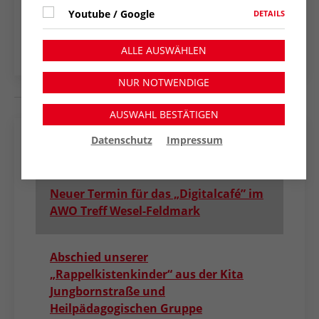
NACHRICHTENÜBERSICHT
Youtube / Google
DETAILS
ALLE AUSWÄHLEN
NUR NOTWENDIGE
AUSWAHL BESTÄTIGEN
Datenschutz
Impressum
Neueste Nachrichten
Neuer Termin für das „Digitalcafé” im
AWO Treff Wesel-Feldmark
Abschied unserer
„Rappelkistenkinder“ aus der Kita
Jungbornstraße und
Heilpädagogischen Gruppe