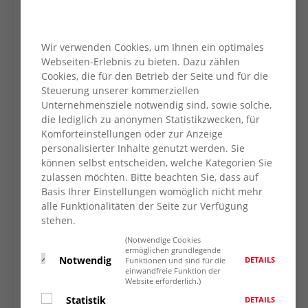
verantwortungsvoll mit ihr umgehen? Welche
Möglichkeiten bietet sie uns, wo liegen ihre
Risiken und Grenzen? Gleichzeitig stellt sich
Wir verwenden Cookies, um Ihnen ein optimales
die Frage, was dabei schiefgehen kann und
Webseiten-Erlebnis zu bieten. Dazu zählen
wie wir KI sinnvoll nutzen. Ist es notwendig
Cookies, die für den Betrieb der Seite und für die
oder überhaupt sinnvoll, KI‑Anwendungen
Steuerung unserer kommerziellen
vom Handy oder Laptop zu löschen?
Unternehmensziele notwendig sind, sowie solche,
die lediglich zu anonymen Statistikzwecken, für
Anwendungen werden direkt ausprobiert und
Komforteinstellungen oder zur Anzeige
praxisnah auf dem Smartphone oder Laptop
personalisierter Inhalte genutzt werden. Sie
erklärt.
können selbst entscheiden, welche Kategorien Sie
zulassen möchten. Bitte beachten Sie, dass auf
Um Anmeldung bis zum 11. Mai 2026 bei
Basis Ihrer Einstellungen womöglich nicht mehr
Angela Keiper unter Tel.: 02842/3740 oder
alle Funktionalitäten der Seite zur Verfügung
0157 763 76 513 oder per Nachricht bei
stehen.
WhatsApp wird gebeten.
(Notwendige Cookies
ermöglichen grundlegende
Notwendig
DETAILS
Funktionen und sind für die
einwandfreie Funktion der
Website erforderlich.)
ZURÜCK ZUR
Statistik
DETAILS