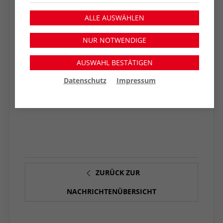
Weitere Infos und Anmeldung bitte unter
ALLE AUSWÄHLEN
02845-4230.
NUR NOTWENDIGE
ORTSVEREIN NEUKIRCHEN-VLUYN
AUSWAHL BESTÄTIGEN
Datenschutz
Impressum
ZURÜCK ZUR
NACHRICHTENÜBERSICHT