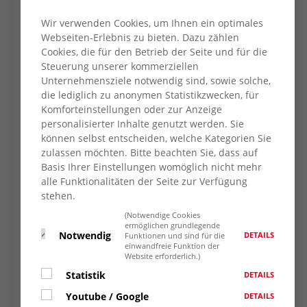
eröffnete
AWO-Vorstand und
Begegnungsstätte
Ortsvereinsvorsitzender
Wir verwenden Cookies, um Ihnen ein optimales
Jochen Gottke moderiert
im Marie-Juchacz-
Webseiten-Erlebnis zu bieten. Dazu zählen
beim Tag der offenen Tür
Cookies, die für den Betrieb der Seite und für die
Haus an der Max-
(Juni 2021)
Steuerung unserer kommerziellen
von-Schenkendorf-
Unternehmensziele notwendig sind, sowie solche,
Straße 9. Von
die lediglich zu anonymen Statistikzwecken, für
Montag bis Donnerstag können interessierte
Komforteinstellungen oder zur Anzeige
Bürger*innen das aus den Vorjahren
personalisierter Inhalte genutzt werden. Sie
bekannte Angebot nutzen: Stuhlgymnastik,
können selbst entscheiden, welche Kategorien Sie
Skat, Englischkurse montags und dienstags
zulassen möchten. Bitte beachten Sie, dass auf
Basis Ihrer Einstellungen womöglich nicht mehr
gehören genauso dazu wie das beliebte
alle Funktionalitäten der Seite zur Verfügung
Marktfrühstück und der Spielnachmittag am
stehen.
Mittwoch und der monatliche
(Notwendige Cookies
Liedernachmittag am Donnerstag. Allerdings
ermöglichen grundlegende
darf pandemiebedingt nicht getanzt und
Notwendig
DETAILS
Funktionen und sind für die
einwandfreie Funktion der
gesungen werden und die Teilnehmerzahl ist
Website erforderlich.)
auf 20 Personen begrenzt. Und die 3-G-Regel
Statistik
DETAILS
(vollständig geimpft, genesen oder frisch
Youtube / Google
DETAILS
getestet) muss beachtet werden.