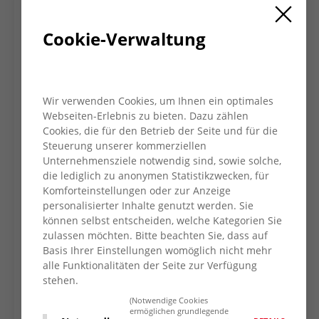
„Zuerst findet die Übergabe der Kolleg*innen
an uns statt und die Aufgaben werden
Cookie-Verwaltung
verteilt. Wir kümmern uns um alle nötigen
Pflegemaßnahmen bei den Bewohner*innen,
und darüber hinaus darum, dass sich alle
wohlfühlen. Zur Mittagszeit decken wir den
Wir verwenden Cookies, um Ihnen ein optimales
Tisch nett ein und führen die
Webseiten-Erlebnis zu bieten. Dazu zählen
Bewohner*innen in den Speisesaal“, erzählt
Cookies, die für den Betrieb der Seite und für die
Varlette. Alle Aufgaben werden nach
Steuerung unserer kommerziellen
Dienstschluss auch dokumentiert. Zu ihrem
Unternehmensziele notwendig sind, sowie solche,
Wohnbereich 1 gehören 30 Bewohner*innen,
die lediglich zu anonymen Statistikzwecken, für
Komforteinstellungen oder zur Anzeige
insgesamt leben im Kurt-Schumacher-Haus
personalisierter Inhalte genutzt werden. Sie
derzeit 96 Senior*innen. Christiane Holstein
können selbst entscheiden, welche Kategorien Sie
ist Ausbildungskoordinatorin in der Pflege
zulassen möchten. Bitte beachten Sie, dass auf
beim AWO Kreisverband und zeigt sich
Basis Ihrer Einstellungen womöglich nicht mehr
begeistert vom Einsatz und der Motivation
alle Funktionalitäten der Seite zur Verfügung
der jungen Frau aus Kamerun: „Ich finde es
stehen.
absolut beeindruckend, wie Varlette hier
(Notwendige Cookies
ihren Alltag meistert. So weit weg von
ermöglichen grundlegende