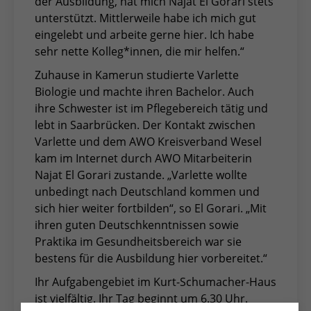
der Ausbildung, hat mich Najat El Gorari stets
unterstützt. Mittlerweile habe ich mich gut
eingelebt und arbeite gerne hier. Ich habe
sehr nette Kolleg*innen, die mir helfen.“
Zuhause in Kamerun studierte Varlette
Biologie und machte ihren Bachelor. Auch
ihre Schwester ist im Pflegebereich tätig und
lebt in Saarbrücken. Der Kontakt zwischen
Varlette und dem AWO Kreisverband Wesel
kam im Internet durch AWO Mitarbeiterin
Najat El Gorari zustande. „Varlette wollte
unbedingt nach Deutschland kommen und
sich hier weiter fortbilden“, so El Gorari. „Mit
ihren guten Deutschkenntnissen sowie
Praktika im Gesundheitsbereich war sie
bestens für die Ausbildung hier vorbereitet.“
Ihr Aufgabengebiet im Kurt-Schumacher-Haus
ist vielfältig. Ihr Tag beginnt um 6.30 Uhr.