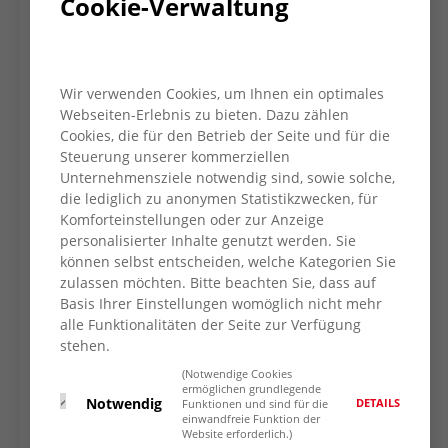
Cookie-Verwaltung
Schwangerschaft und Sexualität
in Moers
(02841 25296), in Dinslaken (02064
621840), in Kamp-Lintfort (02842 13997)
und in Wesel (0281 3389512) zu den
Wir verwenden Cookies, um Ihnen ein optimales
üblichen Öffnungszeiten erreichbar.
Webseiten-Erlebnis zu bieten. Dazu zählen
UPDATE (11.5.20)
Frauenberatungsstelle
Cookies, die für den Betrieb der Seite und für die
Wesel (0281 46095914) ist zu den üblichen
Steuerung unserer kommerziellen
Öffnungszeiten erreichbar.
Unternehmensziele notwendig sind, sowie solche,
UPDATE (11.5.20)
Anlaufstelle gegen
die lediglich zu anonymen Statistikzwecken, für
Komforteinstellungen oder zur Anzeige
sexuelle Gewalt
in Dinslaken (02064
personalisierter Inhalte genutzt werden. Sie
621850) ist zu den üblichen
können selbst entscheiden, welche Kategorien Sie
Öffnungszeiten erreichbar.
zulassen möchten. Bitte beachten Sie, dass auf
UPDATE (11.5.20)
Beratungsstelle für
Basis Ihrer Einstellungen womöglich nicht mehr
Paare und Familien
in Rheinberg.
alle Funktionalitäten der Seite zur Verfügung
UPDATE (11.5.20)
Flüchtlings-Beratung
stehen.
inkl.
psychosozialer Beratung
in Moers,
(Notwendige Cookies
Kamp-Lintfort, Wesel und Rheinberg
ermöglichen grundlegende
Notwendig
DETAILS
Funktionen und sind für die
UPDATE (11.5.20)
Migrations-Beratung
in
einwandfreie Funktion der
Website erforderlich.)
Dinslaken und Moers