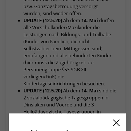
bzw. Ganztagsbetreuung versorgt
wurden, sind wieder offen.
UPDATE (12.5.20)
Ab dem
14. Mai
dürfen
alle Vorschulkinder/Maxikinder die
Leistungen nach Bildungs- und Teilhabe
(Kinder von Familien, die nicht
Selbstzahler beim Mittagessen sind)
empfangen und alle behinderten Kinder
(hier muss die Zugehörigkeit zur
Personengruppe §53 SGB XII
vorliegen/FinK) die
Kindertageseinrichtungen
besuchen.
UPDATE (12.5.20)
Ab dem
14. Mai
sind die
2
sozialpädagogische Tagesgruppen
in
Dinslaken und Voerde und die 3
Heilpädagogische Tagesgruppen
in
Dinslaken und Voerde wieder geöffnet.
UPDATE (11.5.20)
Beratungsstellen für