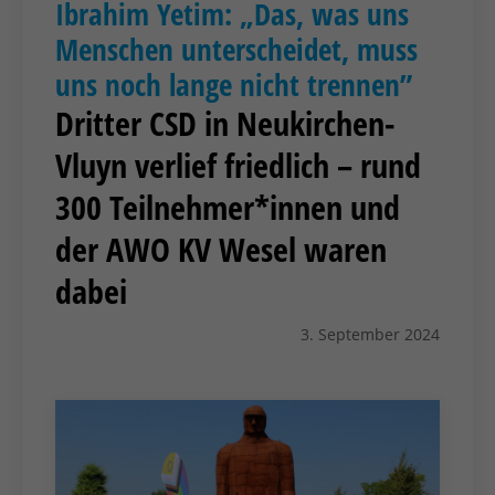
Ibrahim Yetim: „Das, was uns
Menschen unterscheidet, muss
uns noch lange nicht trennen”
Dritter CSD in Neukirchen-
Vluyn verlief friedlich – rund
300 Teilnehmer*innen und
der AWO KV Wesel waren
dabei
3. September 2024