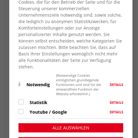
Cookies, die für den Betrieb der Seite und für die
ehrenamtlichen Helfer*innen vertreten. Auf
Steuerung unserer kommerziellen
der Bühne fanden einige Redebeiträge statt.
Unternehmensziele notwendig sind, sowie solche,
Dabei war auch Bürgermeister Ralf Köpke,
die lediglich zu anonymen Statistikzwecken, für
Schirmherr der Veranstaltung. „Der CSD hier
Komforteinstellungen oder zur Anzeige
personalisierter Inhalte genutzt werden. Sie
in Neukirchen-Vluyn ist der größte im Kreis
können selbst entscheiden, welche Kategorien Sie
Wesel. Neukirchen-Vluyn ist vielfältig und
zulassen möchten. Bitte beachten Sie, dass auf
tolerant, zumindest die Mehrheit der
Basis Ihrer Einstellungen womöglich nicht mehr
Menschen hier. Sie wollen die Vielfältigkeit, sie
alle Funktionalitäten der Seite zur Verfügung
wollen Toleranz und ein friedliches
stehen.
Miteinander. Und das, was wir heute hier
(Notwendige Cookies
machen, dem Hass Haltung entgegensetzen,
ermöglichen grundlegende
Notwendig
DETAILS
Funktionen und sind für die
das ist genau der richtige Weg.“
einwandfreie Funktion der
Website erforderlich.)
Ulle Schauws, Bundestagsabgeordnete der
Statistik
DETAILS
Grünen, ergriff als Nächste das Mikrofon.
Youtube / Google
„Seit langer Zeit stehe ich im Bundestag für
DETAILS
die Queerpolitik ein. Wir haben einige Sachen
geschafft, ich finde, immer noch zu wenig.
ALLE AUSWÄHLEN
Endlich konnte das Selbstbestimmungsgesetz