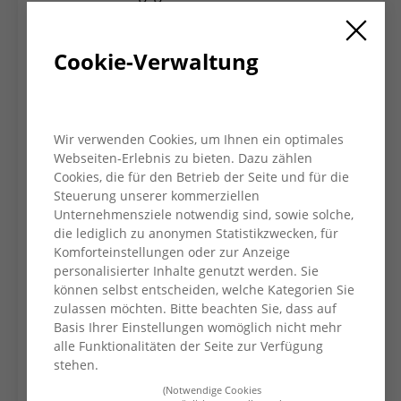
sozialfreundlichen Frisiersalons “HAIRlich”.
Die Idee entstand, als der ehemalige Besitzer,
Cookie-Verwaltung
Hans-Theo Sander, bei dem Gottke seit Jahren
Stammkunde war, aus Altersgründen den
Laden abgeben wollte. “In Deutschland leben
über 4 Millionen Menschen in Armut. Die
Wir verwenden Cookies, um Ihnen ein optimales
Möglichkeit kostenreduzierte Haarschnitte für
Webseiten-Erlebnis zu bieten. Dazu zählen
Empfänger von Sozialleistungen anzubieten
Cookies, die für den Betrieb der Seite und für die
war naheliegend.”
Steuerung unserer kommerziellen
Unternehmensziele notwendig sind, sowie solche,
Bürgermeister Ralf Köpke (2. von re.)
die lediglich zu anonymen Statistikzwecken, für
überreichte ein Einzugsgeschenk. Er sieht die
Komforteinstellungen oder zur Anzeige
Neueröffnung als einen großen Gewinn für
personalisierter Inhalte genutzt werden. Sie
den Grafschafter Platz. (von li. Technischer
können selbst entscheiden, welche Kategorien Sie
Beigeordneter Ulrich Geilmann, AWO-
zulassen möchten. Bitte beachten Sie, dass auf
Vorstand Dr. Bernd Riekemann,
Basis Ihrer Einstellungen womöglich nicht mehr
Vorstandsvorsitzender Jochen Gottke,
alle Funktionalitäten der Seite zur Verfügung
stehen.
Bürgermeister Ralf Köpke und Andreas
Wagener von der Hausverwaltung am
(Notwendige Cookies