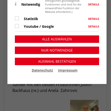
ermöglichen grundlegende
Grafschafter Platz)
Notwendig
DETAILS
Funktionen und sind für die
einwandfreie Funktion der
Website erforderlich.)
Statistik
DETAILS
Youtube / Google
DETAILS
ALLE AUSWÄHLEN
NUR NOTWENDIGE
AUSWAHL BESTÄTIGEN
Datenschutz
Impressum
Der ehemalige Salon-Inhaber Hans-Theo
Sander mit den beiden Friseurinnen Judith
Backhaus (re.) und Anela Zahirovic