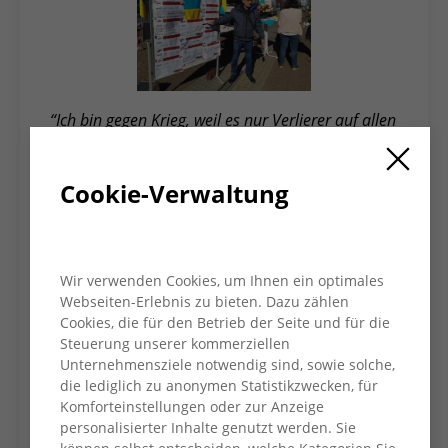
“Ich bin gegen Krieg, weil es nur Verlierer auf allen
Seiten gibt",
ist eine der vielen Aussagen, die
auf einer Wand zu lesen sind. Die Blätter mit
Cookie-Verwaltung
den persönlichen Statements wurden
gesammelt und werden demnächst im
Schirrhof in Kamp-Lintfort ausgestellt.
Wir verwenden Cookies, um Ihnen ein optimales
Webseiten-Erlebnis zu bieten. Dazu zählen
Cookies, die für den Betrieb der Seite und für die
Steuerung unserer kommerziellen
Unternehmensziele notwendig sind, sowie solche,
die lediglich zu anonymen Statistikzwecken, für
Komforteinstellungen oder zur Anzeige
personalisierter Inhalte genutzt werden. Sie