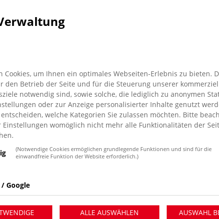
Verwaltung
 Cookies, um Ihnen ein optimales Webseiten-Erlebnis zu bieten. 
für den Betrieb der Seite und für die Steuerung unserer kommerziel
iele notwendig sind, sowie solche, die lediglich zu anonymen Stat
stellungen oder zur Anzeige personalisierter Inhalte genutzt werd
 entscheiden, welche Kategorien Sie zulassen möchten. Bitte beach
r Einstellungen womöglich nicht mehr alle Funktionalitäten der Sei
hen.
(Notwendige Cookies ermöglichen grundlegende Funktionen und sind für die
ig
hnzimmer
einwandfreie Funktion der Website erforderlich.)
Wesel e.V. bietet in diesem Jahr
 / Google
sveranstaltung zu allen möglichen
det diese wie gewohnt im Café
TWENDIGE
ALLE AUSWÄHLEN
AUSWAHL B