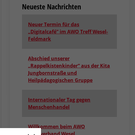
Neueste Nachrichten
Neuer Termin für das
„Digitalcafé” im AWO Treff Wesel-
Feldmark
Abschied unserer
„Rappelkistenkinder“ aus der Kita
Jungbornstraße und
Heilpädagogischen Gruppe
Internationaler Tag gegen
Menschenhandel
Willkommen beim AWO
Kreisverband Wesel