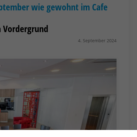
eptember wie gewohnt im Cafe
m Vordergrund
4. September 2024