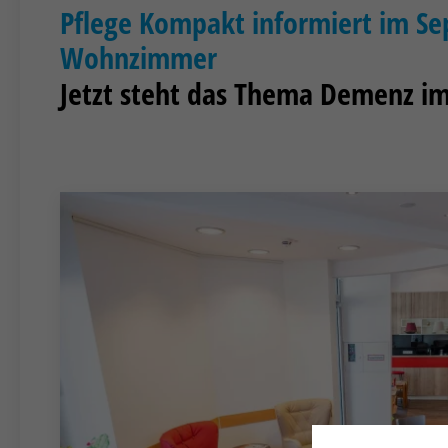
Pflege Kompakt informiert im S
Wohnzimmer
Jetzt steht das Thema Demenz i