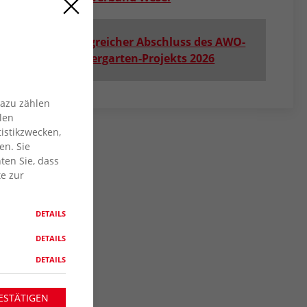
Erfolgreicher Abschluss des AWO-
Zaubergarten-Projekts 2026
Dazu zählen
len
istikzwecken,
en. Sie
ten Sie, dass
te zur
DETAILS
DETAILS
DETAILS
ESTÄTIGEN