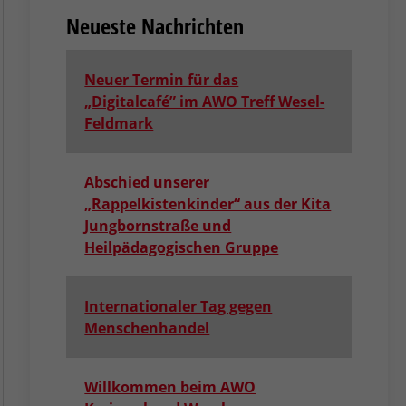
Neueste Nachrichten
Neuer Termin für das
„Digitalcafé” im AWO Treff Wesel-
Feldmark
Abschied unserer
„Rappelkistenkinder“ aus der Kita
Jungbornstraße und
Heilpädagogischen Gruppe
Internationaler Tag gegen
Menschenhandel
Willkommen beim AWO