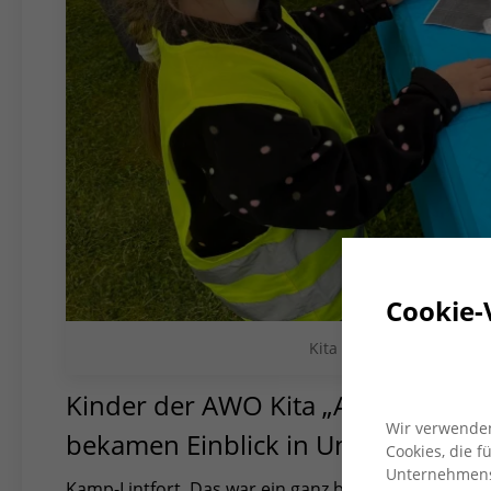
Cookie-
Kita Alters Rathaus be
Kinder der AWO Kita „Altes Rathau
Wir verwenden
bekamen Einblick in Untersuchung
Cookies, die 
Unternehmensz
Kamp-Lintfort. Das war ein ganz besonderer Tag für