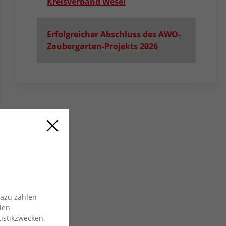
Kreisverband Wesel
Erfolgreicher Abschluss des AWO-
Zaubergarten-Projekts 2026
Dazu zählen
len
istikzwecken,