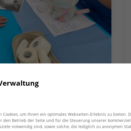
Verwaltung
sucht Teddy-Krankenhaus
s“ versorgten Kuscheltiere und
 Cookies, um Ihnen ein optimales Webseiten-Erlebnis zu bieten. 
sabläufe.
für den Betrieb der Seite und für die Steuerung unserer kommerziel
iele notwendig sind, sowie solche, die lediglich zu anonymen Stat
 die Kleinen der AWO Kita „Altes Rathaus“. 20