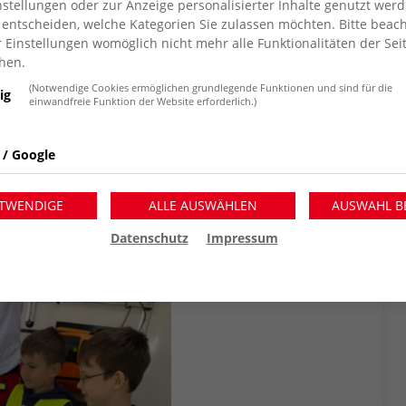
stellungen oder zur Anzeige personalisierter Inhalte genutzt werd
 Möglichkeit, das Angebot der AOK und des
 entscheiden, welche Kategorien Sie zulassen möchten. Bitte beach
ddykrankenhaus zu besuchen.
r Einstellungen womöglich nicht mehr alle Funktionalitäten der Sei
hen.
helhasen als auch Knochenbrüche bei
(Notwendige Cookies ermöglichen grundlegende Funktionen und sind für die
ig
einwandfreie Funktion der Website erforderlich.)
n Rettungssanitäter*innen, Ärzt*innen und
 einen näheren Einblick in die
 / Google
te „untersucht“ werden. Zusätzlich durften die
ren. Ein unvergesslicher Tag für die tapferen Mini-
TWENDIGE
ALLE AUSWÄHLEN
AUSWAHL B
Datenschutz
Impressum