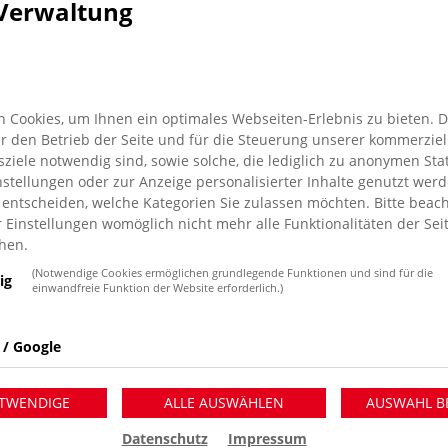
Verwaltung
 Cookies, um Ihnen ein optimales Webseiten-Erlebnis zu bieten. 
für den Betrieb der Seite und für die Steuerung unserer kommerziel
iele notwendig sind, sowie solche, die lediglich zu anonymen Stat
stellungen oder zur Anzeige personalisierter Inhalte genutzt werd
 entscheiden, welche Kategorien Sie zulassen möchten. Bitte beach
r Einstellungen womöglich nicht mehr alle Funktionalitäten der Sei
hen.
(Notwendige Cookies ermöglichen grundlegende Funktionen und sind für die
ig
einwandfreie Funktion der Website erforderlich.)
 Moers freut sich über fünf
 / Google
n Labdoo.org gespendet wurden.
TWENDIGE
ALLE AUSWÄHLEN
AUSWAHL B
cher Helfer*innen, welches Kindern weltweit
Datenschutz
Impressum
nnützige Plattform steht allen Menschen weltweit