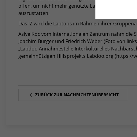
offen, um nicht mehr genutzte Laptops oder Tablet
auszustatten.
Das IZ wird die Laptops im Rahmen ihrer Gruppena
Asiye Koc vom Internationalen Zentrum nahm die S
Joachim Bürger und Friedrich Weber (Foto von links
„Labdoo Annahmestelle Interkulturelles Nachbarsc
gemeinnützigen Hilfsprojekts Labdoo.org (https://
ZURÜCK ZUR NACHRICHTENÜBERSICHT