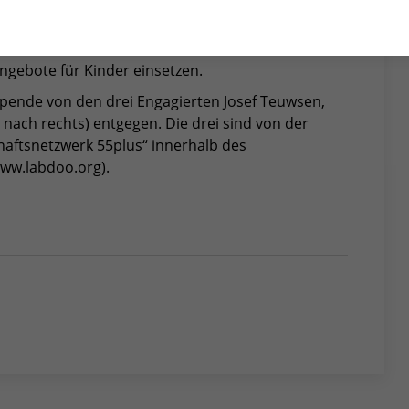
s mit leistungsfähiger Bildungssoftware
ngebote für Kinder einsetzen.
pende von den drei Engagierten Josef Teuwsen,
 nach rechts) entgegen. Die drei sind von der
haftsnetzwerk 55plus“ innerhalb des
www.labdoo.org).