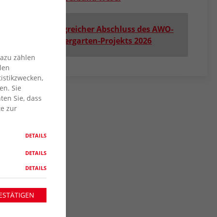
Erfolgreicher Abschluss des AWO-
Zaubergarten-Projekts 2026
Dazu zählen
len
istikzwecken,
en. Sie
ten Sie, dass
te zur
DETAILS
DETAILS
DETAILS
ESTÄTIGEN