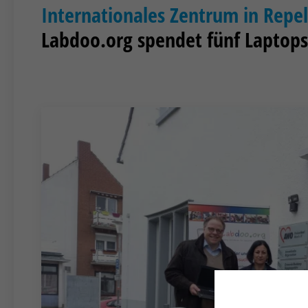
Internationales Zentrum in Repe
Labdoo.org spendet fünf Laptops