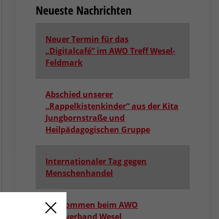
Neueste Nachrichten
Neuer Termin für das
„Digitalcafé” im AWO Treff Wesel-
Feldmark
Abschied unserer
„Rappelkistenkinder“ aus der Kita
Jungbornstraße und
Heilpädagogischen Gruppe
Internationaler Tag gegen
Menschenhandel
Willkommen beim AWO
Kreisverband Wesel