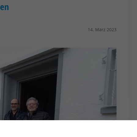
len
14. März 2023