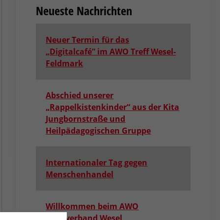
Neueste Nachrichten
Neuer Termin für das
„Digitalcafé” im AWO Treff Wesel-
Feldmark
Abschied unserer
„Rappelkistenkinder“ aus der Kita
Jungbornstraße und
Heilpädagogischen Gruppe
Internationaler Tag gegen
Menschenhandel
Willkommen beim AWO
Kreisverband Wesel