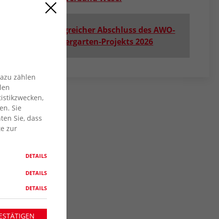
Erfolgreicher Abschluss des AWO-
Zaubergarten-Projekts 2026
Dazu zählen
len
istikzwecken,
en. Sie
ten Sie, dass
te zur
DETAILS
DETAILS
DETAILS
ESTÄTIGEN