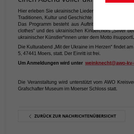
Hier erleben Sie ukrainische Lieder und ergreifende 
Traditionen, Kultur und Geschichte erfahren. Die Vera
Das Programm besteht aus Auftritten des ukrainisc
clothes“ und des ukrainischen Kinderchors „Silver be
ukrainischer Künstler*innen unter dem Motto #support
Die Kulturabend „Mit der Ukraine im Herzen“ findet am
5, 47441 Moers, statt. Der Einritt ist frei.
Um Anmeldungen wird unter
weinknecht@awo-kv-
Die Veranstaltung wird unterstützt vom AWO Kreisve
Grafschafter Museum im Moerser Schloss statt.
ZURÜCK ZUR NACHRICHTENÜBERSICHT