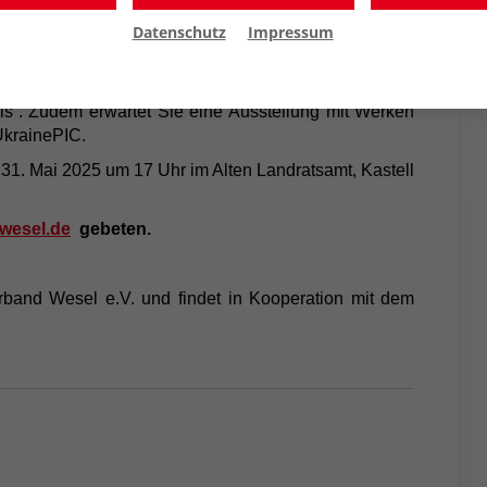
Datenschutz
Impressum
ukrainische Poesie, sie werden Neues über ukrainische
nstaltung ist zweisprachig, in Ukrainisch und Deutsch.
hen Frauenchors „Synergie“, der Jugendband „White
lls“. Zudem erwartet Sie eine Ausstellung mit Werken
UkrainePIC.
 31. Mai 2025 um 17 Uhr im Alten Landratsamt, Kastell
wesel.de
gebeten.
rband Wesel e.V. und findet in Kooperation mit dem