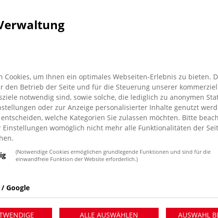
Verwaltung
 Cookies, um Ihnen ein optimales Webseiten-Erlebnis zu bieten. 
für den Betrieb der Seite und für die Steuerung unserer kommerziel
iele notwendig sind, sowie solche, die lediglich zu anonymen Stat
stellungen oder zur Anzeige personalisierter Inhalte genutzt werd
 entscheiden, welche Kategorien Sie zulassen möchten. Bitte beach
r Einstellungen womöglich nicht mehr alle Funktionalitäten der Sei
hen.
(Notwendige Cookies ermöglichen grundlegende Funktionen und sind für die
ig
 Themenabend im Alten Landratsamt
einwandfreie Funktion der Website erforderlich.)
nn der russischen Großinvasion
 / Google
mgebung wohnen, schenken Ihnen
ltur.
TWENDIGE
ALLE AUSWÄHLEN
AUSWAHL B