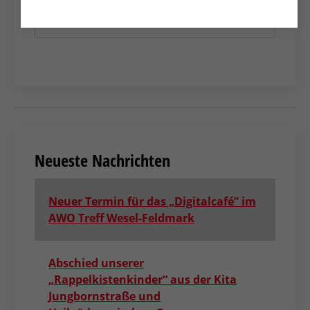
NACHRICHTENÜBERSICHT
Neueste Nachrichten
Neuer Termin für das „Digitalcafé” im
AWO Treff Wesel-Feldmark
Abschied unserer
„Rappelkistenkinder“ aus der Kita
Jungbornstraße und