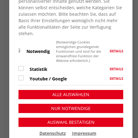
personalisierter Inhalte genutzt werden. Sie
versprechen einen schönen Nachmittag mit
können selbst entscheiden, welche Kategorien Sie
viel Abwechslung.
zulassen möchten. Bitte beachten Sie, dass auf
Basis Ihrer Einstellungen womöglich nicht mehr
Für die Kinder gibt es eine Menge Spiel, Spaß
alle Funktionalitäten der Seite zur Verfügung
rund um das Spielmobil und einen Kinder-
stehen.
Bücherflohmarkt sowie Kinderschminken und
Bastelaktionen. Auch ein Glücksrad und ein
(Notwendige Cookies
ermöglichen grundlegende
Demenzparcours werden aufgebaut sein.
Notwendig
DETAILS
Funktionen und sind für die
einwandfreie Funktion der
Achtung: Ab 12 Uhr wird die Straße gesperrt.
Website erforderlich.)
Die MitarbeiterInnen freuen sich, wenn
Statistik
DETAILS
Fahrzeuge für die Zeit von 12 bis 18 Uhr
außerhalb des Bereichs von Hausnummer 5
Youtube / Google
DETAILS
bis 15 geparkt werden. Das wird ein toller Tag!
Kommt einfach vorbei!
ALLE AUSWÄHLEN
Zur Info: Das Quartiersprojekt wird von der
NUR NOTWENDIGE
Deutschen Fernsehlotterie gefördert
.
AUSWAHL BESTÄTIGEN
Datenschutz
Impressum
ZURÜCK ZUR