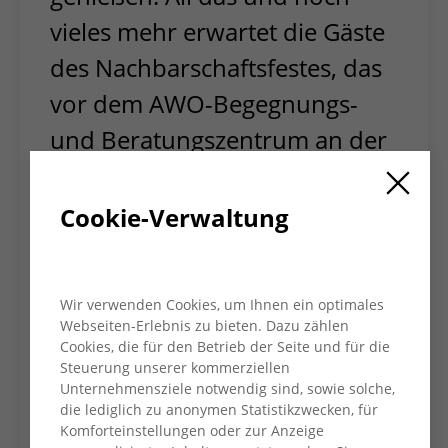
vieles mehr erwartet die Gäste
des Nachbarschaftsfestes, das
vor dem AWO-Begegnungs-
und Beratungszentrum an der
Boegenhofstraße 6 stattfindet.
Wann ist es soweit? Am Freitag,
Cookie-Verwaltung
23. Mai, von 15 bis 18 Uhr.
Gemeinsam mit den Einrichtungen und
Wir verwenden Cookies, um Ihnen ein optimales
Vereinen rund um die Altsiedlung und dem
Webseiten-Erlebnis zu bieten. Dazu zählen
AWO-Begegnungs- und Beratungszentrum,
Cookies, die für den Betrieb der Seite und für die
hat das Team des AWO-Quartiersprojektes
Steuerung unserer kommerziellen
"altsiedlung.zusammen.halten" ein buntes
Unternehmensziele notwendig sind, sowie solche,
Programm für die ganze Familie
die lediglich zu anonymen Statistikzwecken, für
zusammengestellt: Info- und Aktionsstände,
Komforteinstellungen oder zur Anzeige
Live-Musik und Leckeres fürs leibliche Wohl