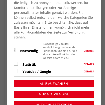
die lediglich zu anonymen Statistikzwecken, für
die Angebote der beruflichen Rehabilitation
Komforteinstellungen oder zur Anzeige
sehr wichtig für die Integration erkrankter
personalisierter Inhalte genutzt werden. Sie
Menschen in den Arbeitsmarkt sind. Die
können selbst entscheiden, welche Kategorien Sie
medizinischen Reha-Kliniken seien wieder
zulassen möchten. Bitte beachten Sie, dass auf
ausgelastet, hieß es. Die Wege in berufliche
Basis Ihrer Einstellungen womöglich nicht mehr
alle Funktionalitäten der Seite zur Verfügung
Rehabilitation seien sehr lang und werden
stehen.
auch in den medizinischen
Rehabilitationskliniken nicht immer
(Notwendige Cookies
ermöglichen grundlegende
ausreichend erklärt. Das führe dazu, so die
Notwendig
DETAILS
Funktionen und sind für die
einwandfreie Funktion der
Meinung vieler Teilnehmer*innen, dass die
Website erforderlich.)
betroffenen Menschen häufig keine
Statistik
DETAILS
Leistungsansprüche mehr haben und sich
Youtube / Google
dann lieber wieder in ihren erlernten Beruf
DETAILS
integrieren, auch wenn dieser nicht förderlich
für die Gesundheit der Person ist. Dies sei
ALLE AUSWÄHLEN
einer der Gründe, warum die Anzahl der
NUR NOTWENDIGE
Anträge zur Leistung zur Teilhabe am
Arbeitsleben weiterhin gesunken sind, stellten
AUSWAHL BESTÄTIGEN