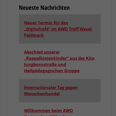
Neueste Nachrichten
Neuer Termin für das
„Digitalcafé” im AWO Treff Wesel-
Feldmark
Abschied unserer
„Rappelkistenkinder“ aus der Kita
Jungbornstraße und
Heilpädagogischen Gruppe
Internationaler Tag gegen
Menschenhandel
Willkommen beim AWO