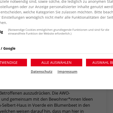
iele notwendig sind, sowie solche, die lediglich zu anonymen Stat
äische Suppe mit roter Bete,
stellungen oder zur Anzeige personalisierter Inhalte genutzt werd
 entscheiden, welche Kategorien Sie zulassen möchten. Bitte beach
offelknödel. Es sind ungewöhnliche
r Einstellungen womöglich nicht mehr alle Funktionalitäten der Sei
sie sich aus gegebenen Anlass aber
hen.
(Notwendige Cookies ermöglichen grundlegende Funktionen und sind für die
e möchten damit ihre
ig
einwandfreie Funktion der Website erforderlich.)
betroffenen Ukrainer*innen
 / Google
sgeschehen in der Ukraine. Bei vielen älteren
TWENDIGE
ALLE AUSWÄHLEN
AUSWAHL B
 Kindheit während des 2. Weltkriegs hoch. Sie
Datenschutz
Impressum
heit, die Zerstörung und Flucht auslösen und
r*innen gerade durchleben.
 und viele haben das Bedürfnis darüber zu reden
n Betroffenen auszudrücken. Die AWO-
rt und gemeinsam mit den Bewohner*innen Ideen
th-Selbert-Haus in Voerde ein Blumenbeet in den
eilchen weisen darauf hin, dass man hier in