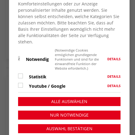
Komforteinstellungen oder zur Anzeige
personalisierter Inhalte genutzt werden. Sie
können selbst entscheiden, welche Kategorien Sie
ZURÜCK ZUR
zulassen möchten. Bitte beachten Sie, dass auf
Basis Ihrer Einstellungen womöglich nicht mehr
NACHRICHTENÜBERSICHT
alle Funktionalitäten der Seite zur Verfügung
stehen.
(Notwendige Cookies
ermöglichen grundlegende
Notwendig
DETAILS
Funktionen und sind für die
einwandfreie Funktion der
Website erforderlich.)
Statistik
DETAILS
Youtube / Google
DETAILS
Neueste Nachrichten
ALLE AUSWÄHLEN
Neuer Termin für das „Digitalcafé” im
NUR NOTWENDIGE
AWO Treff Wesel-Feldmark
AUSWAHL BESTÄTIGEN