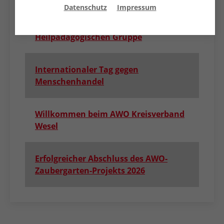
Abschied unserer
Datenschutz
Impressum
„Rappelkistenkinder“ aus der Kita
Jungbornstraße und
Heilpädagogischen Gruppe
Internationaler Tag gegen
Menschenhandel
Willkommen beim AWO Kreisverband
Wesel
Erfolgreicher Abschluss des AWO-
Zaubergarten-Projekts 2026