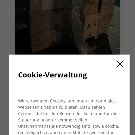
Cookie-Verwaltung
Spendenaufruf Ukraine
Zahlreiche gut erhaltene und neue
Wir verwenden Cookies, um Ihnen ein optimales
Verbandskästen wurden beim CJD
Webseiten-Erlebnis zu bieten. Dazu zählen
abgegeben. Von dort aus ging es auf direktem
Cookies, die für den Betrieb der Seite und für die
Wege nach Charkiw und in eine Stadt in der
Steuerung unserer kommerziellen
Unternehmensziele notwendig sind, sowie solche,
Karpatenukraine. Dort zählt jede Hilfe!
die lediglich zu anonymen Statistikzwecken, für