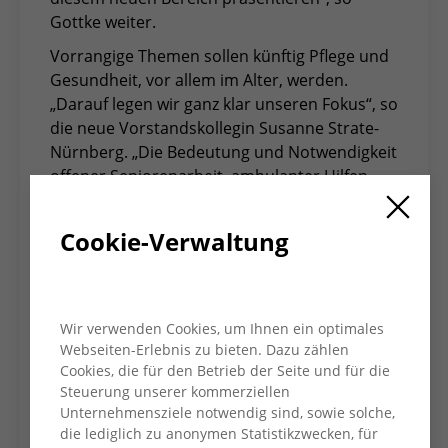
Gottke weiter.
Vorrangige Themen sollen künftig Pflege und
Gesundheit, vor allem im Alter, werden.
„Darauf legen wir ganz klar unseren Fokus“, so
die neue Vorstandskollegin Susanne Strate-
Nürnberg. „Die Bedeutung und Notwendigkeit
offener Seniorenarbeit, ambulanter Hilfen
und teilstationärer Einrichtungen muss
älteren Menschen, den Angehörigen und der
Cookie-Verwaltung
Bevölkerung in „Mark und Blut“ übergehen.“
Die Digitalisierung der ambulanten und (teil-)
stationären Pflege biete neben
Verbesserungen für die zu pflegenden
Wir verwenden Cookies, um Ihnen ein optimales
Menschen zudem Attraktivität in moderne
Webseiten-Erlebnis zu bieten. Dazu zählen
Arbeitsplätze und sei deshalb Voraussetzung
Cookies, die für den Betrieb der Seite und für die
einer effektiven und erfolgreichen Pflege-
Steuerung unserer kommerziellen
Unternehmensziele notwendig sind, sowie solche,
Arbeit.
die lediglich zu anonymen Statistikzwecken, für