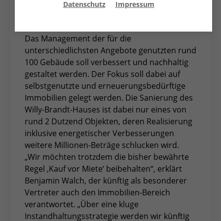
Datenschutz
Impressum
Kreisverband künftig in Angriff nehmen
möchte.
Das Management der für die
unterschiedlichsten Angebote genutzten rund
100 Gebäude soll verbessert und nachhaltig
gestaltet werden. Der Fokus soll dabei auf
selbstgenutzte und erneuerungsbedürftige
Immobilien gelegt werden. Die Sanierung des
Willy-Brandt-Hauses ist dabei nur eines von
rund 2 Dutzend Objekten, deren Realisierung
inklusive energetischer Verbesserungen
weitere Millionen-Beträge schlucken wird.
„Wir möchten trotzdem die bisher bewährte
Regel ‚Kauf vor Miete‘ beibehalten“, erklärt
Benjamin Walch, der künftig als besonderer
Vertreter auch den Immobilien-Bereich
verantwortet. „Über eine kluge
Instandhaltungsstrategie werden wir künftig