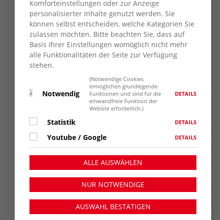
Dass das Augenmerk klar auf den Themen
Komforteinstellungen oder zur Anzeige
Pflege und Gesundheit im Alter liegt, zeigt
personalisierter Inhalte genutzt werden. Sie
können selbst entscheiden, welche Kategorien Sie
auch die Sanierung des Moerser Willy-Brandt-
zulassen möchten. Bitte beachten Sie, dass auf
Hauses mit einer stolzen Investitionssumme
Basis Ihrer Einstellungen womöglich nicht mehr
von vier Millionen Euro. „Die bauliche
alle Funktionalitäten der Seite zur Verfügung
Sanierung wird durch ein neues
stehen.
Wohngruppen- und Betreuungskonzept sowie
(Notwendige Cookies
zahlreiche digitale ‚Helfer‘ wie Robotik,
ermöglichen grundlegende
Notwendig
DETAILS
Funktionen und sind für die
Sensorik, Telematik und sonstigen
einwandfreie Funktion der
Assistenzsystemen ergänzt“, so Strate-
Website erforderlich.)
Nürnberg. „Auch wird die Zahl der
Statistik
DETAILS
Doppelzimmer drastisch reduziert. So dass
Youtube / Google
DETAILS
das Haus künftig 96 Betten in 90 Zimmern
statt der bisher 119 Betten anbietet.“ Die
ALLE AUSWÄHLEN
Bauarbeiten sollen noch im ersten Quartal
parallel zum bereits eingeschränkten
NUR NOTWENDIGE
Pflegebetrieb starten und dauern etwa ein
Jahr.
AUSWAHL BESTÄTIGEN
Doch das ist noch nicht alles, was der