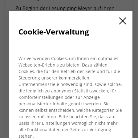
Zu Beginn der Lesung ging Meyer auf ihren
Lebenslauf ein. Greta Burmester wurde am
31. Oktober 1924 als Tochter einer Gärtnerin
Cookie-Verwaltung
und eines Schiffszimmermanns geboren. Ab
1933 befindet sich Greta mit den Eltern im
Widerstand, 1934 wird ihr Vater Carl
Burmester von den Nazis ermordet. 1937
Wir verwenden Cookies, um Ihnen ein optimales
flieht Mutter Lotte mit Greta und dem
Webseiten-Erlebnis zu bieten. Dazu zählen
jüngeren Bruder Peter nach Schweden. Greta
Cookies, die für den Betrieb der Seite und für die
wird im Alter von 20 Jahren
Steuerung unserer kommerziellen
Säuglingsschwester, kehrt 1947 aber nach
Unternehmensziele notwendig sind, sowie solche,
Hamburg zurück. Zuvor, 1944, lernen sich
die lediglich zu anonymen Statistikzwecken, für
Herbert Wehner und Gretas Mutter Lotte
Komforteinstellungen oder zur Anzeige
personalisierter Inhalte genutzt werden. Sie
kennen und lieben. Die beiden heiraten,
können selbst entscheiden, welche Kategorien Sie
wobei Greta seine ständige Begleiterin wird,
zulassen möchten. Bitte beachten Sie, dass auf
da ihre Mutter schwer herzkrank ist. Greta
Basis Ihrer Einstellungen womöglich nicht mehr
wird Herberts Bürokraft, plant alle Termine,
alle Funktionalitäten der Seite zur Verfügung
begleitet ihn dorthin und hält ihm den Rücken
stehen.