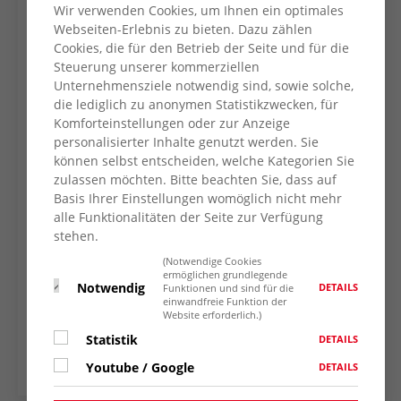
und Spaß, inklusive pädagogischen Einblicken
Wir verwenden Cookies, um Ihnen ein optimales
ein. Sowohl das Außengelände, als auch die
Webseiten-Erlebnis zu bieten. Dazu zählen
Innenräume waren mit einzelnen Stationen
Cookies, die für den Betrieb der Seite und für die
Steuerung unserer kommerziellen
versehen, die die Kinder ganz „oldschool“ mit
Unternehmensziele notwendig sind, sowie solche,
Stempelkarten nutzen konnten. Ein
die lediglich zu anonymen Statistikzwecken, für
kunterbuntes Buffett aus allen Ländern ließ
Komforteinstellungen oder zur Anzeige
keine Wünsche offen. Das Highlight war eine
personalisierter Inhalte genutzt werden. Sie
vier Meter hohe Fußball – Dartwand und ein
können selbst entscheiden, welche Kategorien Sie
selbst gedichtetes AWO Lied. Ein gelungener
zulassen möchten. Bitte beachten Sie, dass auf
Tag für alle Beteiligten.
Basis Ihrer Einstellungen womöglich nicht mehr
alle Funktionalitäten der Seite zur Verfügung
stehen.
(Notwendige Cookies
ermöglichen grundlegende
ZURÜCK ZUR
Notwendig
DETAILS
Funktionen und sind für die
einwandfreie Funktion der
NACHRICHTENÜBERSICHT
Website erforderlich.)
Statistik
DETAILS
Youtube / Google
DETAILS