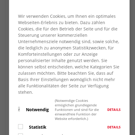
Die AWO-Pflegeberatung
Fachtag des Geschäftsbereich Kinder
& Jugend
Wir verwenden Cookies, um Ihnen ein optimales
AWOzubis: Nachwuchskräfte in der
Webseiten-Erlebnis zu bieten. Dazu zählen
Cookies, die für den Betrieb der Seite und für die
Pflege
Steuerung unserer kommerziellen
Kurs: Achtsamkeit meets Tango
Unternehmensziele notwendig sind, sowie solche,
u.v.m.
die lediglich zu anonymen Statistikzwecken, für
Komforteinstellungen oder zur Anzeige
AWO Nachhaltigkeit: Die Pflege und das
personalisierter Inhalte genutzt werden. Sie
Klima
können selbst entscheiden, welche Kategorien Sie
AWO-Engagement:
zulassen möchten. Bitte beachten Sie, dass auf
Basis Ihrer Einstellungen womöglich nicht mehr
AWO ein ganzes Leben lang
alle Funktionalitäten der Seite zur Verfügung
Tandem-Bike für den AWO-Treff Wesel
stehen.
AWO vor Ort Ansprechpartner*innen
(Notwendige Cookies
ermöglichen grundlegende
Notwendig
DETAILS
Funktionen und sind für die
einwandfreie Funktion der
Website erforderlich.)
Statistik
DETAILS
Publikationen und