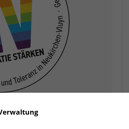
e und Toleranz in Neukirchen-Vluyn“
Verwaltung
emokratie und Toleranz in
2025 um 19.30 Uhr zu einem