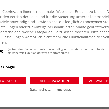
Demokratie in die AWO-
 Cookies, um Ihnen ein optimales Webseiten-Erlebnis zu bieten. 
z-Haus, Max-von-Schenkendorf-
für den Betrieb der Seite und für die Steuerung unserer kommerziel
iele notwendig sind, sowie solche, die lediglich zu anonymen Stat
n ein.
stellungen oder zur Anzeige personalisierter Inhalte genutzt werd
 entscheiden, welche Kategorien Sie zulassen möchten. Bitte beach
en Politik rechtsextremer Parteien demonstriert
r Einstellungen womöglich nicht mehr alle Funktionalitäten der Sei
enfreundlichen Demokratie bekannt. Auch in
hen.
unabhängig von ihrer parteipolitischen
(Notwendige Cookies ermöglichen grundlegende Funktionen und sind für die
ig
ür eine freiheitliche Demokratie einzusetzen.
einwandfreie Funktion der Website erforderlich.)
*innen der demokratischen Parteien nicht um
us ihrer Sicht die demokratischen Institutionen
 / Google
 Regierungen zukunftsfähig bleiben können.
TWENDIGE
ALLE AUSWÄHLEN
AUSWAHL B
lichen Gründen nicht an der Veranstaltung
Datenschutz
Impressum
 MdB Ulle Schauws – Bündnis 90/Die Grünen MdB
atorium - Ev. Kirchenkreise Dinslaken, Duisburg,
nlass ist ab 19 Uhr.