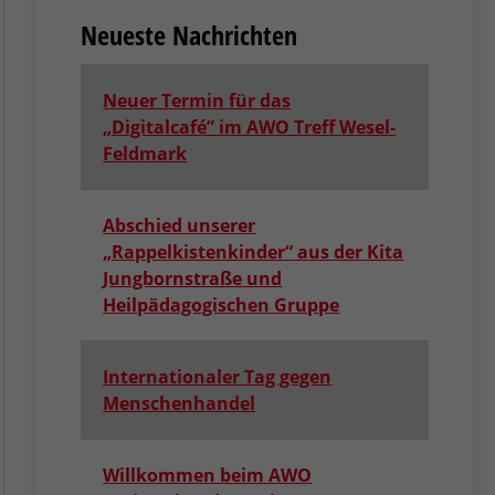
Neueste Nachrichten
Neuer Termin für das
„Digitalcafé” im AWO Treff Wesel-
Feldmark
Abschied unserer
„Rappelkistenkinder“ aus der Kita
Jungbornstraße und
Heilpädagogischen Gruppe
Internationaler Tag gegen
Menschenhandel
Willkommen beim AWO