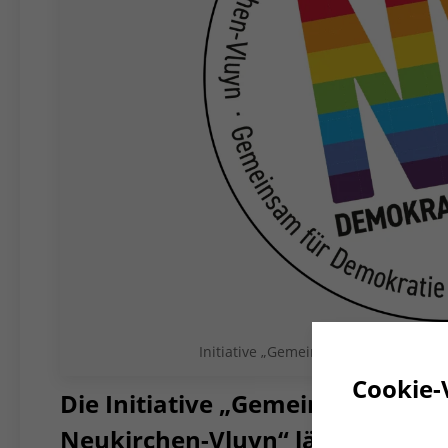
Initiative „Gemeinsam für Demokrati
Cookie-
Die Initiative „Gemeinsam für D
Neukirchen-Vluyn“ lädt am 5.2.