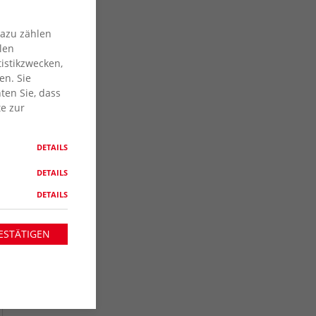
Dazu zählen
len
istikzwecken,
en. Sie
ten Sie, dass
te zur
DETAILS
DETAILS
DETAILS
ESTÄTIGEN