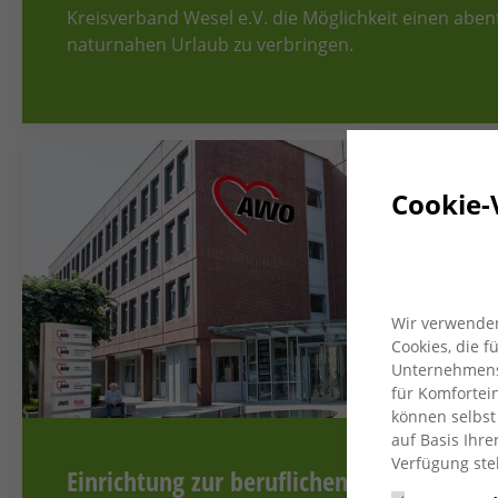
Kreisverband Wesel e.V. die Möglichkeit einen aben
naturnahen Urlaub zu verbringen.
Cookie-
Wir verwenden
Cookies, die 
Unternehmensz
für Komfortein
können selbst
auf Basis Ihre
Verfügung ste
Einrichtung zur beruflichen Rehabilitatio