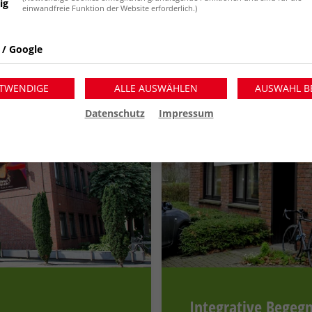
ig
Wesel
einwandfreie Funktion der Website erforderlich.)
en Einschränkungen
Reha Wesel: Angebot f
 / Google
TWENDIGE
ALLE AUSWÄHLEN
AUSWAHL B
Datenschutz
Impressum
Integrative Begeg