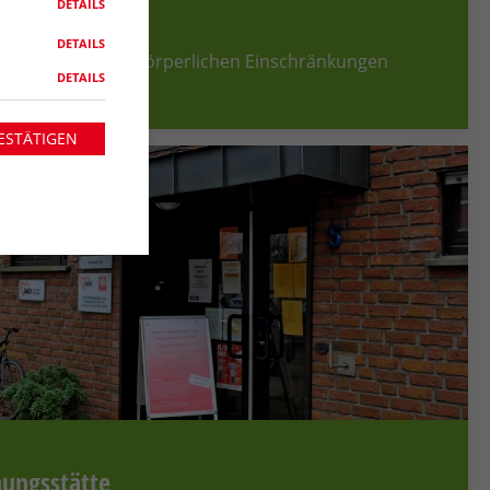
DETAILS
DETAILS
ür Menschen mit körperlichen Einschränkungen
DETAILS
ESTÄTIGEN
nungsstätte