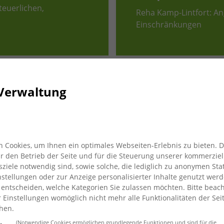
teuerlichen,
Reha Kamp-Lintfort: An
Einschränkungen
Verwaltung
 Cookies, um Ihnen ein optimales Webseiten-Erlebnis zu bieten. 
für den Betrieb der Seite und für die Steuerung unserer kommerziel
iele notwendig sind, sowie solche, die lediglich zu anonymen Stat
stellungen oder zur Anzeige personalisierter Inhalte genutzt werd
 entscheiden, welche Kategorien Sie zulassen möchten. Bitte beach
r Einstellungen womöglich nicht mehr alle Funktionalitäten der Sei
hen.
n und Integration –
Einrichtung zur be
(Notwendige Cookies ermöglichen grundlegende Funktionen und sind für die