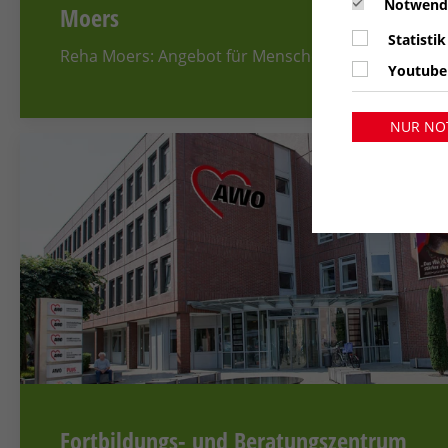
Notwend
Moers
Statistik
Reha Moers: Angebot für Menschen mit psychisch
Youtube
NUR NO
Fortbildungs- und Beratungszentrum