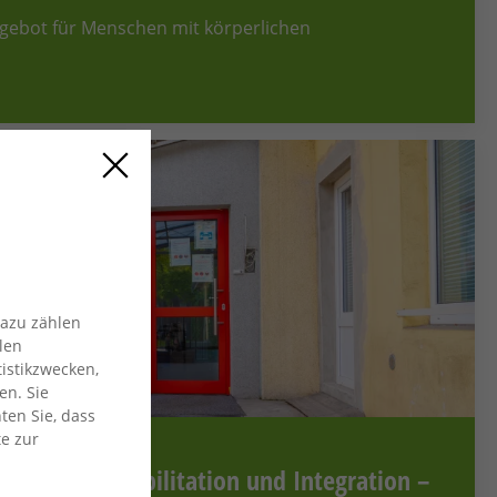
gebot für Menschen mit körperlichen
Dazu zählen
len
istikzwecken,
en. Sie
ten Sie, dass
te zur
ruflichen Rehabilitation und Integration –