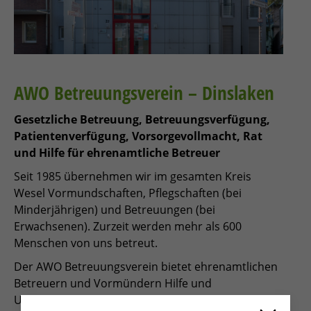
AWO Betreuungsverein – Dinslaken
Gesetzliche Betreuung, Betreuungsverfügung,
Patientenverfügung, Vorsorgevollmacht, Rat
und Hilfe für ehrenamtliche Betreuer
Seit 1985 übernehmen wir im gesamten Kreis
Wesel Vormundschaften, Pflegschaften (bei
Minderjährigen) und Betreuungen (bei
Erwachsenen). Zurzeit werden mehr als 600
Menschen von uns betreut.
Der AWO Betreuungsverein bietet ehrenamtlichen
Betreuern und Vormündern Hilfe und
Unterstützung bei der Ausübung dieses Amtes an.