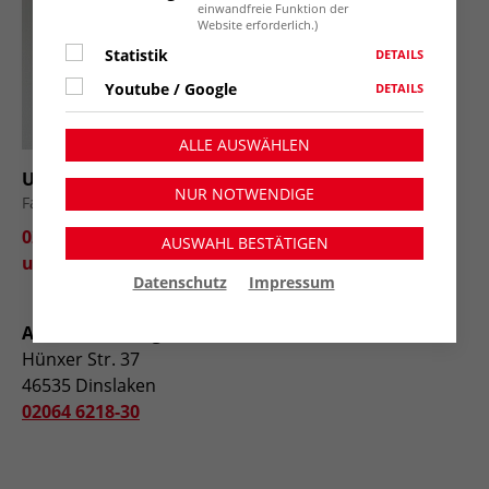
einwandfreie Funktion der
Website erforderlich.)
Statistik
DETAILS
Youtube / Google
DETAILS
ALLE AUSWÄHLEN
Ulrike Weidemann
NUR NOTWENDIGE
Fachbereichsleitung Betreuungsverein
02841-78892-69
AUSWAHL BESTÄTIGEN
u.weidemann@awo-kv-wesel.de
Datenschutz
Impressum
AWO Betreuungsverein – Dinslaken
Hünxer Str. 37
46535 Dinslaken
02064 6218-30