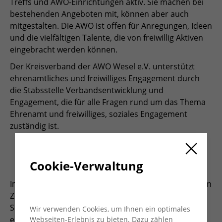
Treffs und AWO-Einrichtungen aktiv. Sie machen bei
bestehenden Angeboten mit, können aber auch
mitgestalten. Die AWO ist offen für Anregungen, Ideen
und die vielfältigen Talente, die von freiwillig Aktiven
eingebracht werden können.
Der Kreisverband der AWO Wesel e.V. unterstützt
ehrenamtliches und freiwilliges Engagement durch
die Stabsstelle Verbandsentwicklung und
Engagement, die für alle Fragen rund um das Thema
Ehrenamt und freiwilliges, soziales Engagement
zuständig ist.
ehrenamtlich engagieren
Cookie-Verwaltung
Immer mehr Menschen engagieren sich in ihrer freien
Zeit für den Kindergarten, im Jugendzentrum, beim
Sommerfest des Senior*innenwohnheims oder für
Wir verwenden Cookies, um Ihnen ein optimales
eine hilfsbedürftige Familie in der Nachbarschaft.
Webseiten-Erlebnis zu bieten. Dazu zählen