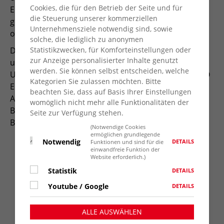
Cookies, die für den Betrieb der Seite und für
Engagement von Menschen für Menschen ist dabei
die Steuerung unserer kommerziellen
genauso beliebt wie handwerkliches, gärtnerisches
Unternehmensziele notwendig sind, sowie
oder hauswirtschaftliches Engagement.
solche, die lediglich zu anonymen
Statistikzwecken, für Komforteinstellungen oder
Der AWO Kreisverband Wesel e.V. fördert und
zur Anzeige personalisierter Inhalte genutzt
unterstützt freiwilliges Engagement.
werden. Sie können selbst entscheiden, welche
Unterschiedlichste Betätigungsfelder werden in AWO
Kategorien Sie zulassen möchten. Bitte
Einrichtungen, AWO Ortsvereinen und AWO-Treffs,
beachten Sie, dass auf Basis Ihrer Einstellungen
AWO Begegnungsstätten und AWO Begegnungs- und
womöglich nicht mehr alle Funktionalitäten der
Beratungszentren angeboten. Auch besondere
Seite zur Verfügung stehen.
Betätigungsformen sind möglich, wie z.B.:
(Notwendige Cookies
ermöglichen grundlegende
Freiwilliges soziales Jahr FSJ
Notwendig
DETAILS
Funktionen und sind für die
einwandfreie Funktion der
Bundesfreiwilligendienst BFD
Website erforderlich.)
Übungsleiter*innen
Statistik
DETAILS
Ehrenamtspauschale
Youtube / Google
Ehrenamtliche Betreuer*innen im
DETAILS
Betreuungsverein
Jugendgruppen-Leiter*innen JuLeiCa
ALLE AUSWÄHLEN
Engagierter Ruhestand