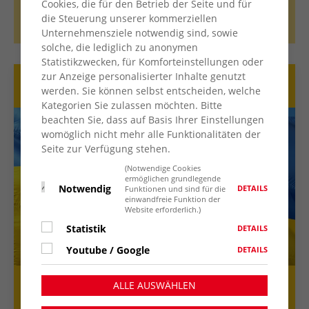
Cookies, die für den Betrieb der Seite und für
die Steuerung unserer kommerziellen
ZUR SEITE MITMACHEN UND MITGESTALTEN
Unternehmensziele notwendig sind, sowie
solche, die lediglich zu anonymen
Statistikzwecken, für Komforteinstellungen oder
zur Anzeige personalisierter Inhalte genutzt
Spenden für die Ukraine
werden. Sie können selbst entscheiden, welche
Kategorien Sie zulassen möchten. Bitte
beachten Sie, dass auf Basis Ihrer Einstellungen
womöglich nicht mehr alle Funktionalitäten der
Seite zur Verfügung stehen.
(Notwendige Cookies
ermöglichen grundlegende
Notwendig
DETAILS
Funktionen und sind für die
einwandfreie Funktion der
Website erforderlich.)
Statistik
DETAILS
Youtube / Google
DETAILS
Auf dieser Seite erfährst Du, wie die AWO
ALLE AUSWÄHLEN
Kreisverband Wesel e.V. Menschen in und aus der