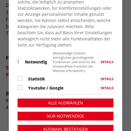
solche, die lediglich zu anonymen
Drogenberatung, Beratung bei
Statistikzwecken, für Komforteinstellungen oder
Schwangerschaftskonflikten, Schulden, etc. Die
zur Anzeige personalisierter Inhalte genutzt
Fachkraft unterstützt das Lehrerkollegium und
werden. Sie können selbst entscheiden, welche
bietet den Schüler*innen Workshops zu aktuellen
Kategorien Sie zulassen möchten. Bitte
beachten Sie, dass auf Basis Ihrer Einstellungen
Themen.
womöglich nicht mehr alle Funktionalitäten der
Seite zur Verfügung stehen.
(Notwendige Cookies
Pia Bistrich-Eng
ermöglichen grundlegende
Notwendig
DETAILS
Funktionen und sind für die
einwandfreie Funktion der
02841 173148
Website erforderlich.)
Pia.Bistrich@bk-technik-moers.de
Statistik
DETAILS
Youtube / Google
DETAILS
Berufskolleg für Technik
Repelener Str. 101
ALLE AUSWÄHLEN
47441 Moers
NUR NOTWENDIGE
AUSWAHL BESTÄTIGEN