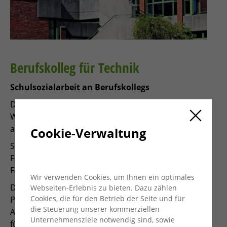
Berufskolleg für Technik
Schulsozialarbeit an Berufskollegs
Die AWO bietet an allen Berufskolleg im Kreisgebiet
Wesel Hilfen durch Sozialpädagogische Fachkräfte
an.
Cookie-Verwaltung
Schüler*innen der Schulen können sich mit ihren
Fragen und Problemen jeglicher Art an eine
Fachkraft wenden.
Wir verwenden Cookies, um Ihnen ein optimales
Die Fachkraft leistet Beratung, vermittelt bei
Webseiten-Erlebnis zu bieten. Dazu zählen
Cookies, die für den Betrieb der Seite und für
Problemen zwischen Schule und
die Steuerung unserer kommerziellen
Ausbildungsbetrieb. Ferner gibt sie wichtige Tipps
Unternehmensziele notwendig sind, sowie
für weitere spezielle Beratungsangebote, z.B.