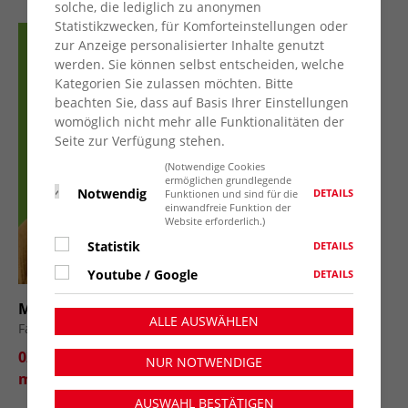
solche, die lediglich zu anonymen
Statistikzwecken, für Komforteinstellungen oder
zur Anzeige personalisierter Inhalte genutzt
werden. Sie können selbst entscheiden, welche
Kategorien Sie zulassen möchten. Bitte
beachten Sie, dass auf Basis Ihrer Einstellungen
womöglich nicht mehr alle Funktionalitäten der
Seite zur Verfügung stehen.
(Notwendige Cookies
ermöglichen grundlegende
Notwendig
DETAILS
Funktionen und sind für die
einwandfreie Funktion der
Website erforderlich.)
Statistik
DETAILS
Youtube / Google
DETAILS
Michaela Mayboom
ALLE AUSWÄHLEN
Fachbereichsleiterin Gesundheit, Wohnen und Teilhabe
02841 78892-78
NUR NOTWENDIGE
mayboom@awo-kv-wesel.de
AUSWAHL BESTÄTIGEN