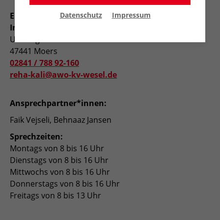
Datenschutz
Impressum
Einrichtung zur beruflichen Rehabilitation und
Integration – Kamp-Lintfort
Uerdinger Str. 31
47441 Moers
02841 / 788 92-160
reha-kali@awo-kv-wesel.de
Ansprechpartner*innen:
Faik Vejseli, Behnaaz Jansen
Sprechzeiten:
Montags von 8 bis 16 Uhr
Dienstags von 8 bis 16 Uhr
Mittwochs von 8 bis 16 Uhr
Donnerstags von 8 bis 16 Uhr
Freitags von 8 bis 13 Uhr