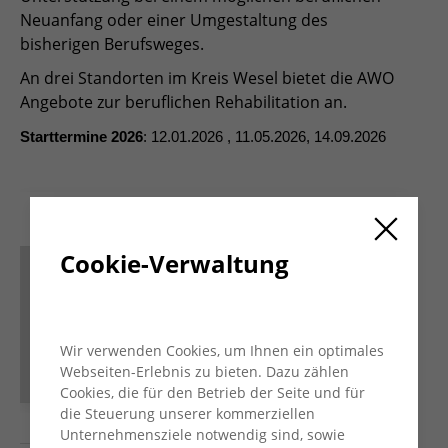
Neuanfang oder einer Umgestaltung des
bisherigen Berufsweges.
An drei Standorten im Kreis Wesel bietet die AWO
Angebote zur beruflichen Rehabilitation an.
Starttermine 2026
: 12.01.2026 , 11.05.2026, 14.09.2026
Publikationen und Downloads
Cookie-Verwaltung
AWO Berufliche Rehabilitation
in Wesel und Kamp-Lintfort
Wir verwenden Cookies, um Ihnen ein optimales
Webseiten-Erlebnis zu bieten. Dazu zählen
Cookies, die für den Betrieb der Seite und für
die Steuerung unserer kommerziellen
Unternehmensziele notwendig sind, sowie