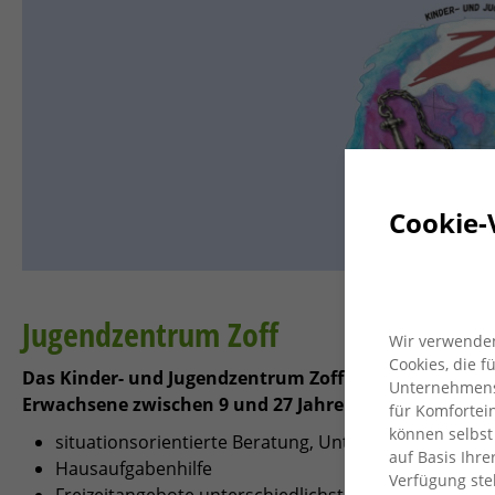
Cookie-
Jugendzentrum Zoff
Wir verwenden
Cookies, die 
Das Kinder- und Jugendzentrum Zoff ist eine offene E
Unternehmensz
Erwachsene zwischen 9 und 27 Jahren.
für Komfortein
können selbst
situationsorientierte Beratung, Unterstützung und 
auf Basis Ihre
Hausaufgabenhilfe
Verfügung ste
Freizeitangebote unterschiedlichster Art: Speziell 