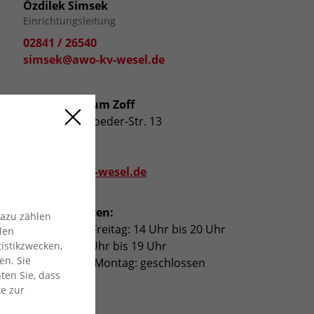
Özdilek Simsek
Einrichtungsleitung
02841 / 26540
simsek@awo-kv-wesel.de
Jugendzentrum Zoff
Wilhelm-Schroeder-Str. 13
47441 Moers
02841 26540
zoff@awo-kv-wesel.de
Öffnungszeiten:
Dazu zählen
Dienstag bis Freitag: 14 Uhr bis 20 Uhr
len
Samstag: 13 Uhr bis 19 Uhr
istikzwecken,
en. Sie
Sonntag und Montag: geschlossen
ten Sie, dass
te zur