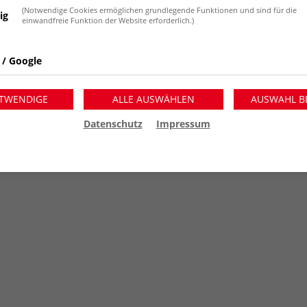
(Notwendige Cookies ermöglichen grundlegende Funktionen und sind für die
ig
spiele, videospielen an verschiedenen Konsolen und
einwandfreie Funktion der Website erforderlich.)
 / Google
ooperative Veranstaltungen mit anderen
TWENDIGE
ALLE AUSWÄHLEN
AUSWAHL B
werden.
Datenschutz
Impressum
auch in Zusammenarbeit mit den Besuchern*innen
cksichtigen.