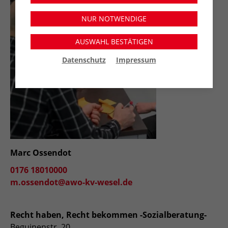
NUR NOTWENDIGE
AUSWAHL BESTÄTIGEN
Datenschutz
Impressum
Marc Ossendot
0176 18010000
m.ossendot@awo-kv-wesel.de
Recht haben, Recht bekommen -Sozialberatung-
Beguinenstr. 20