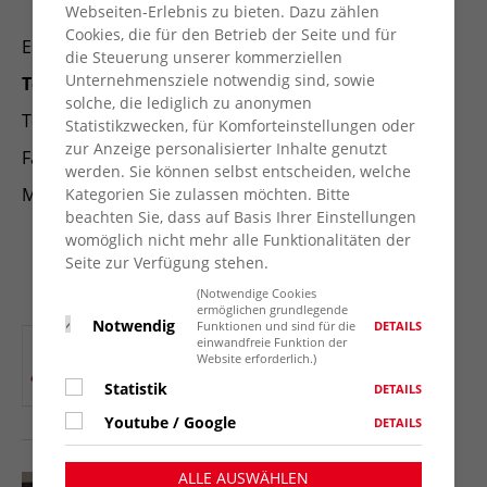
oder Termine nach Vereinbarung
Webseiten-Erlebnis zu bieten. Dazu zählen
Cookies, die für den Betrieb der Seite und für
Email: m.ossendot@awo-kv-wesel.de
die Steuerung unserer kommerziellen
Unternehmensziele notwendig sind, sowie
Telefonische Erreichbarkeit:
solche, die lediglich zu anonymen
Telefonnummer: 0281 44620195
Statistikzwecken, für Komforteinstellungen oder
zur Anzeige personalisierter Inhalte genutzt
Fax: 0281 44620197
werden. Sie können selbst entscheiden, welche
Mobil: 0176 18010000
Kategorien Sie zulassen möchten. Bitte
beachten Sie, dass auf Basis Ihrer Einstellungen
Montag - Mittwoch 10:00 Uhr bis 16:00 Uhr
womöglich nicht mehr alle Funktionalitäten der
Donnerstag 10:00 Uhr - 18:00 Uhr
Seite zur Verfügung stehen.
Freitag 10:00 Uhr - 13:00 Uhr
(Notwendige Cookies
ermöglichen grundlegende
Notwendig
DETAILS
Funktionen und sind für die
einwandfreie Funktion der
Website erforderlich.)
Statistik
DETAILS
Youtube / Google
DETAILS
ALLE AUSWÄHLEN