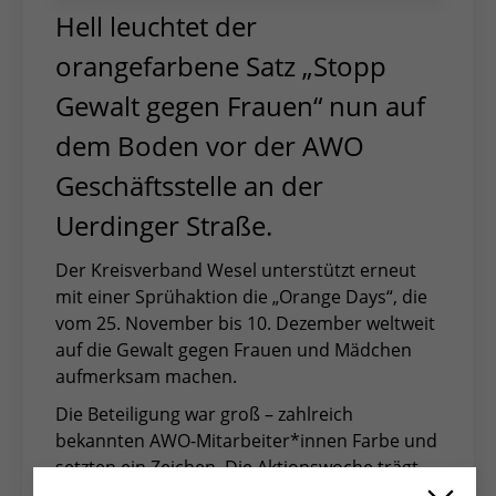
Hell leuchtet der
orangefarbene Satz „Stopp
Gewalt gegen Frauen“ nun auf
dem Boden vor der AWO
Geschäftsstelle an der
Uerdinger Straße.
Der Kreisverband Wesel unterstützt erneut
mit einer Sprühaktion die „Orange Days“, die
vom 25. November bis 10. Dezember weltweit
auf die Gewalt gegen Frauen und Mädchen
aufmerksam machen.
Die Beteiligung war groß – zahlreich
bekannten AWO-Mitarbeiter*innen Farbe und
setzten ein Zeichen. Die Aktionswoche trägt
dazu bei, das Bewusstsein für Gewalt gegen