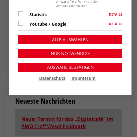
aufgebaut.
einwandfreie Funktion der
Website erforderlich.)
Statistik
DETAILS
Youtube / Google
DETAILS
ZURÜCK ZUR
ALLE AUSWÄHLEN
NACHRICHTENÜBERSICHT
NUR NOTWENDIGE
AUSWAHL BESTÄTIGEN
Datenschutz
Impressum
Neueste Nachrichten
Neuer Termin für das „Digitalcafé” im
AWO Treff Wesel-Feldmark