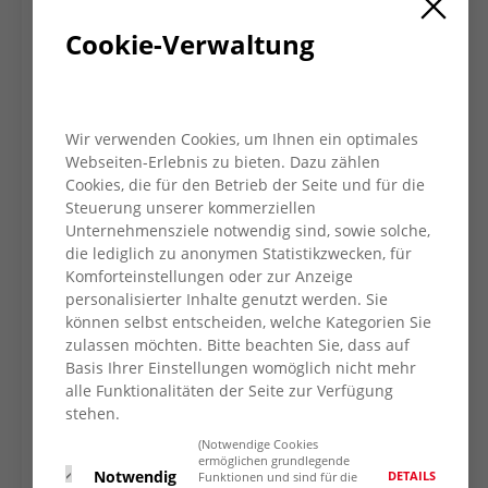
Frauen zu schärfen und Maßnahmen zu ihrer
Cookie-Verwaltung
Bekämpfung zu fördern.
Ein Engagement, das
Hoffnung macht.
Die AWO-Aktion fand in Kooperation mit der
Gleichstellungsstelle der Stadt Moers statt,
Wir verwenden Cookies, um Ihnen ein optimales
Webseiten-Erlebnis zu bieten. Dazu zählen
die die Orange Days stadtweit begleitet. Vor
Cookies, die für den Betrieb der Seite und für die
Ort wurde die Aktion von der AWO-
Steuerung unserer kommerziellen
Gleichstellungsbeauftragten Asiye Koc
Unternehmensziele notwendig sind, sowie solche,
durchgeführt. Auch Jochen Gottke,
die lediglich zu anonymen Statistikzwecken, für
Vorstandsvorsitzender des AWO KV Wesel,
Komforteinstellungen oder zur Anzeige
machte mit und setzte ein klares Zeichen in
personalisierter Inhalte genutzt werden. Sie
Signalfarbe.
können selbst entscheiden, welche Kategorien Sie
zulassen möchten. Bitte beachten Sie, dass auf
Übrigens:
Im Foyer der AWO-Geschäftsstelle
Basis Ihrer Einstellungen womöglich nicht mehr
an der Uerdinger Straße 31 befinden sich
alle Funktionalitäten der Seite zur Verfügung
Stellwände mit zahlreichen Informationen
stehen.
zum Thema “Gewalt gegen Frauen”. Diese
(Notwendige Cookies
ermöglichen grundlegende
sind noch bis zum 4. Dezember 2025
Notwendig
DETAILS
Funktionen und sind für die