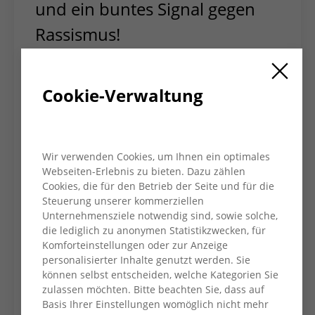
und ein buntes Signal gegen
Rassismus!
Das farbenfrohe Kunstwerk entstand im
Teamwork zwischen fünf Schüler*innen, die
Cookie-Verwaltung
beim AWO Kreisverband ihren Schulabschluss
nachholen, und 12 Kindern aus der
„Rappelkisten“- Vorschulgruppe der AWO Kita
Nikolausweg in Schwafheim. Die
Wir verwenden Cookies, um Ihnen ein optimales
Schüler*innen schrieben mit Fingerfarbe die
Webseiten-Erlebnis zu bieten. Dazu zählen
Wörter auf die Fenster, die Kleinen, mit Pinsel
Cookies, die für den Betrieb der Seite und für die
und Maleroutfit ausgerüstet, malten die
Steuerung unserer kommerziellen
Blüten, die Sonne und Herzen dazu.
Unternehmensziele notwendig sind, sowie solche,
die lediglich zu anonymen Statistikzwecken, für
„Das Vorbereiten hat uns echt viel Spaß
Komforteinstellungen oder zur Anzeige
gemacht“, sagt Sandy Kihr (21). „Bereits zuvor
personalisierter Inhalte genutzt werden. Sie
wurden im Unterricht die „Internationalen
können selbst entscheiden, welche Kategorien Sie
Wochen gegen Rassismus“ thematisiert und
zulassen möchten. Bitte beachten Sie, dass auf
Basis Ihrer Einstellungen womöglich nicht mehr
besprochen, wie man sich dazu einbringen