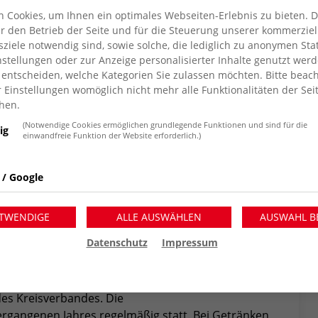
 Cookies, um Ihnen ein optimales Webseiten-Erlebnis zu bieten. 
für den Betrieb der Seite und für die Steuerung unserer kommerziel
iele notwendig sind, sowie solche, die lediglich zu anonymen Stat
stellungen oder zur Anzeige personalisierter Inhalte genutzt werd
 entscheiden, welche Kategorien Sie zulassen möchten. Bitte beach
r Einstellungen womöglich nicht mehr alle Funktionalitäten der Sei
hen.
(Notwendige Cookies ermöglichen grundlegende Funktionen und sind für die
ig
einwandfreie Funktion der Website erforderlich.)
taltung 19.05.2025
 / Google
WO Kreisverband Wesel zu einer
neue Mitarbeiter*innen in einem
TWENDIGE
ALLE AUSWÄHLEN
AUSWAHL B
re Weise willkommen zu heißen.
Datenschutz
Impressum
edenen Einrichtungen tätig sein werden, konnten
smitgliedern begrüßt werden. Es gab Einblicke in
des Kreisverbandes. Die
rgangenen Jahres regelmäßig statt. Bei Getränken