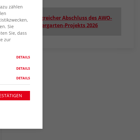
Dazu zählen
len
Erfolgreicher Abschluss des AWO-
istikzwecken,
Zaubergarten-Projekts 2026
en. Sie
ten Sie, dass
te zur
DETAILS
DETAILS
DETAILS
ESTÄTIGEN