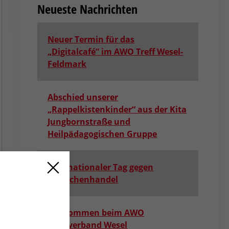
Neueste Nachrichten
Neuer Termin für das
„Digitalcafé” im AWO Treff Wesel-
Feldmark
Abschied unserer
„Rappelkistenkinder“ aus der Kita
Jungbornstraße und
Heilpädagogischen Gruppe
Internationaler Tag gegen
Menschenhandel
Willkommen beim AWO
Kreisverband Wesel