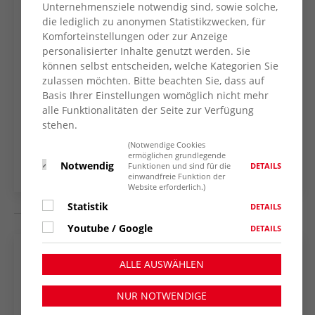
Der AWO Kreisverband Wesel wünscht allen
Unternehmensziele notwendig sind, sowie solche,
Mitarbeiter*innen einen guten Start ins neue
die lediglich zu anonymen Statistikzwecken, für
Komforteinstellungen oder zur Anzeige
Berufsleben!
personalisierter Inhalte genutzt werden. Sie
können selbst entscheiden, welche Kategorien Sie
zulassen möchten. Bitte beachten Sie, dass auf
Basis Ihrer Einstellungen womöglich nicht mehr
ZURÜCK ZUR
alle Funktionalitäten der Seite zur Verfügung
stehen.
NACHRICHTENÜBERSICHT
(Notwendige Cookies
ermöglichen grundlegende
Notwendig
DETAILS
Funktionen und sind für die
einwandfreie Funktion der
Website erforderlich.)
Statistik
DETAILS
Youtube / Google
DETAILS
Neueste Nachrichten
ALLE AUSWÄHLEN
NUR NOTWENDIGE
Neuer Termin für das „Digitalcafé” im