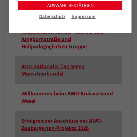
AWO Treff Wesel-Feldmark
AUSWAHL BESTÄTIGEN
Datenschutz
Impressum
Abschied unserer
„Rappelkistenkinder“ aus der Kita
Jungbornstraße und
Heilpädagogischen Gruppe
Internationaler Tag gegen
Menschenhandel
Willkommen beim AWO Kreisverband
Wesel
Erfolgreicher Abschluss des AWO-
Zaubergarten-Projekts 2026