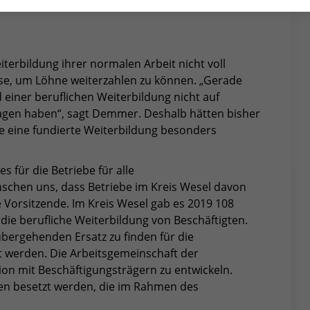
iterbildung ihrer normalen Arbeit nicht voll
e, um Löhne weiterzahlen zu können. „Gerade
einer beruflichen Weiterbildung nicht auf
lagen haben“, sagt Demmer. Deshalb hätten bisher
die eine fundierte Weiterbildung besonders
 für die Betriebe für alle
schen uns, dass Betriebe im Kreis Wesel davon
 Vorsitzende. Im Kreis Wesel gab es 2019 108
die berufliche Weiterbildung von Beschäftigten.
ergehenden Ersatz zu finden für die
llt werden. Die Arbeitsgemeinschaft der
on mit Beschäftigungsträgern zu entwickeln.
en besetzt werden, die im Rahmen des