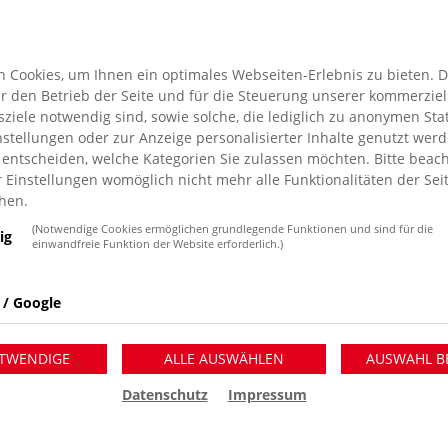
derbetreuung. „Die gesetzlichen
- und Fördermaßnahmen zu. Es ist zu begrüßen,
m ausschöpft“, so Demmer. Auch könnte eine
 Cookies, um Ihnen ein optimales Webseiten-Erlebnis zu bieten. 
sweise in Kooperation mit Trägern der Freien
für den Betrieb der Seite und für die Steuerung unserer kommerziel
benachteiligte Personen ihre
iele notwendig sind, sowie solche, die lediglich zu anonymen Stat
stellungen oder zur Anzeige personalisierter Inhalte genutzt werd
 entscheiden, welche Kategorien Sie zulassen möchten. Bitte beach
r Einstellungen womöglich nicht mehr alle Funktionalitäten der Sei
lege
hen.
(Notwendige Cookies ermöglichen grundlegende Funktionen und sind für die
ig
 im Kreis Wesel in der Altenpflege (25,8 Prozent
einwandfreie Funktion der Website erforderlich.)
ahrzeugführung im Straßenverkehr (25,0 Prozent)
traßenverkehr gehören zu den sogenannten
 / Google
Bundesagentur besonders gefördert werden.
lschaftlicher Bedeutung und der Bedarf ist riesig.
TWENDIGE
ALLE AUSWÄHLEN
AUSWAHL B
 für Tätigkeiten in der Pflege begeistert und
der Wohlfahrtsverbände im Kreis Wesel. Die
Datenschutz
Impressum
n Bereich der Pflegefachassistenz in einer
ungsangeboten zu unterstützen.