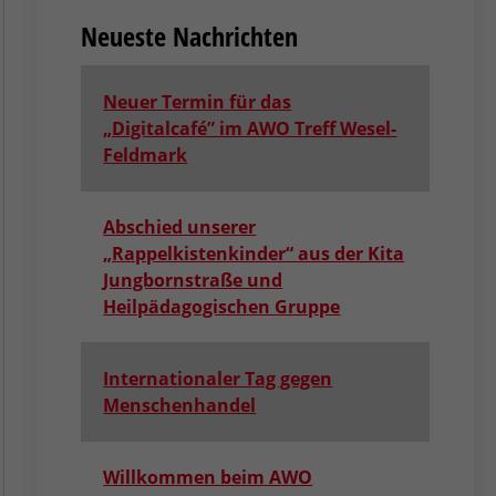
Neueste Nachrichten
Neuer Termin für das
„Digitalcafé” im AWO Treff Wesel-
Feldmark
Abschied unserer
„Rappelkistenkinder“ aus der Kita
Jungbornstraße und
Heilpädagogischen Gruppe
Internationaler Tag gegen
Menschenhandel
Willkommen beim AWO