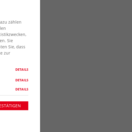
Dazu zählen
len
istikzwecken,
en. Sie
ten Sie, dass
te zur
DETAILS
DETAILS
DETAILS
ESTÄTIGEN