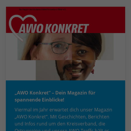
„AWO Konkret“ – Dein Magazin für
spannende Einblicke!
Viermal im Jahr erwartet dich unser Magazin
„AWO Konkret“. Mit Geschichten, Berichten
und Infos rund um den Kreisverband, die
Ortsvereine und unsere AWO-Treffs hält es