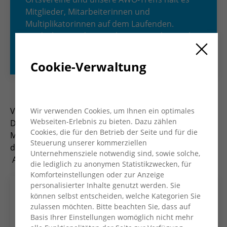
Mitglieder, Mitarbeiterinnen und
Multiplikatorinnen auf dem Laufenden.
Entdecke, was die AWO bewegt, und sei Teil
unserer vielfältigen Gemeinschaft!
Cookie-Verwaltung
Viermal im Jahr erscheint das Magazin „AWO Konkret“.
Wir verwenden Cookies, um Ihnen ein optimales
Webseiten-Erlebnis zu bieten. Dazu zählen
Das Heft informiert Mitglieder, Mitarbeiter*innen und
Cookies, die für den Betrieb der Seite und für die
Multiplikator*innen und bietet Einblicke in die Arbeit
Steuerung unserer kommerziellen
des Kreisverbandes und seiner Ortsvereine und
Unternehmensziele notwendig sind, sowie solche,
AWO-Treffs.
die lediglich zu anonymen Statistikzwecken, für
Komforteinstellungen oder zur Anzeige
personalisierter Inhalte genutzt werden. Sie
können selbst entscheiden, welche Kategorien Sie
zulassen möchten. Bitte beachten Sie, dass auf
Basis Ihrer Einstellungen womöglich nicht mehr