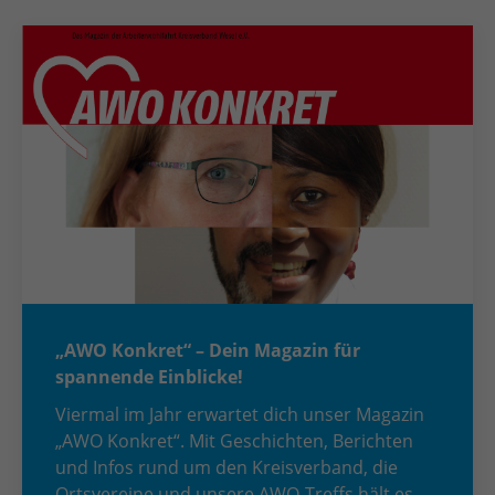
„AWO Konkret“ – Dein Magazin für
spannende Einblicke!
Viermal im Jahr erwartet dich unser Magazin
„AWO Konkret“. Mit Geschichten, Berichten
und Infos rund um den Kreisverband, die
Ortsvereine und unsere AWO-Treffs hält es