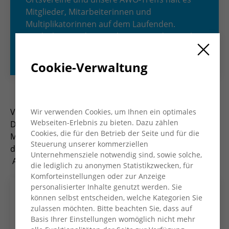
Mitglieder, Mitarbeiterinnen und
Multiplikatorinnen auf dem Laufenden.
Entdecke, was die AWO bewegt, und sei Teil
unserer vielfältigen Gemeinschaft!
Cookie-Verwaltung
Viermal im Jahr erscheint das Magazin „AWO Konkret“.
Wir verwenden Cookies, um Ihnen ein optimales
Webseiten-Erlebnis zu bieten. Dazu zählen
Das Heft informiert Mitglieder, Mitarbeiter*innen und
Cookies, die für den Betrieb der Seite und für die
Multiplikator*innen und bietet Einblicke in die Arbeit
Steuerung unserer kommerziellen
des Kreisverbandes und seiner Ortsvereine und
Unternehmensziele notwendig sind, sowie solche,
AWO-Treffs.
die lediglich zu anonymen Statistikzwecken, für
Komforteinstellungen oder zur Anzeige
personalisierter Inhalte genutzt werden. Sie
können selbst entscheiden, welche Kategorien Sie
zulassen möchten. Bitte beachten Sie, dass auf
Basis Ihrer Einstellungen womöglich nicht mehr