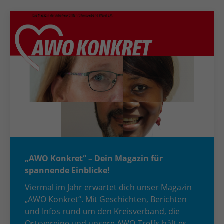
„AWO Konkret“ – Dein Magazin für
spannende Einblicke!
Viermal im Jahr erwartet dich unser Magazin
„AWO Konkret“. Mit Geschichten, Berichten
und Infos rund um den Kreisverband, die
Ortsvereine und unsere AWO-Treffs hält es