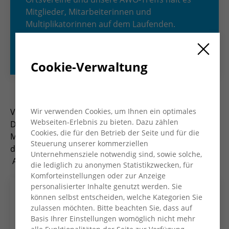
Mitglieder, Mitarbeiterinnen und
Multiplikatorinnen auf dem Laufenden.
Entdecke, was die AWO bewegt, und sei Teil
unserer vielfältigen Gemeinschaft!
Cookie-Verwaltung
Viermal im Jahr erscheint das Magazin „AWO Konkret“.
Wir verwenden Cookies, um Ihnen ein optimales
Webseiten-Erlebnis zu bieten. Dazu zählen
Das Heft informiert Mitglieder, Mitarbeiter*innen und
Cookies, die für den Betrieb der Seite und für die
Multiplikator*innen und bietet Einblicke in die Arbeit
Steuerung unserer kommerziellen
des Kreisverbandes und seiner Ortsvereine und
Unternehmensziele notwendig sind, sowie solche,
AWO-Treffs.
die lediglich zu anonymen Statistikzwecken, für
Komforteinstellungen oder zur Anzeige
personalisierter Inhalte genutzt werden. Sie
können selbst entscheiden, welche Kategorien Sie
zulassen möchten. Bitte beachten Sie, dass auf
Basis Ihrer Einstellungen womöglich nicht mehr