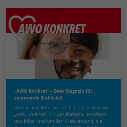
„AWO Konkret“ – Dein Magazin für
spannende Einblicke!
Viermal im Jahr erwartet dich unser Magazin
„AWO Konkret“. Mit Geschichten, Berichten
und Infos rund um den Kreisverband, die