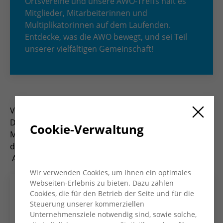
Ortsvereine und unsere AWO-Treffs hält es
Mitglieder, Mitarbeiterinnen und
Multiplikatorinnen auf dem Laufenden.
Entdecke, was die AWO bewegt, und sei Teil
unserer vielfältigen Gemeinschaft!
Viermal im Jahr erscheint das Magazin „AWO Konkret“.
Das Heft informiert Mitglieder, Mitarbeiter*innen und
Cookie-Verwaltung
Multiplikator*innen und bietet Einblicke in die Arbeit
des Kreisverbandes und seiner Ortsvereine und
AWO-Treffs.
Wir verwenden Cookies, um Ihnen ein optimales
Webseiten-Erlebnis zu bieten. Dazu zählen
Cookies, die für den Betrieb der Seite und für die
Steuerung unserer kommerziellen
Unternehmensziele notwendig sind, sowie solche,