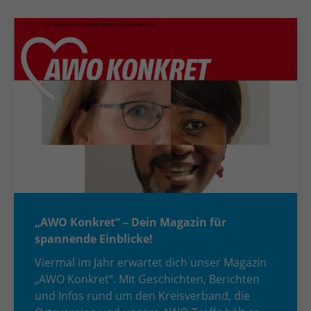
„AWO Konkret“ – Dein Magazin für
spannende Einblicke!
Viermal im Jahr erwartet dich unser Magazin
„AWO Konkret“. Mit Geschichten, Berichten
und Infos rund um den Kreisverband, die