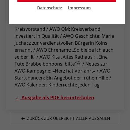
AWO Konkret 37 - September 2011
Datenschutz
Impressum
1. September 2011
Die AWO Kreisverband Wesel: Der neue
Kreisvorstand / AWO QM: Kreisverband
investiert in Qualität / AWO Geschichte: Marie
Juchacz zur verdienstvollen Bürgerin Kölns
ernannt / AWO Ehrenamt: „So bleibe ich auch
selber fit“ / AWO Kita „Altes Rathaus“: „Eine
Tüte Brabbelbonbons, bitte" / Neues zur
AWO-Kampagne: »Herz hat Vorfahrt« / AWO
Startchancen: Ein Angebot der frühen Hilfe /
AWO Kalender: Kinderrechte jeden Tag
Ausgabe als PDF herunterladen
ZURÜCK ZUR ÜBERSICHT ALLER AUSGABEN